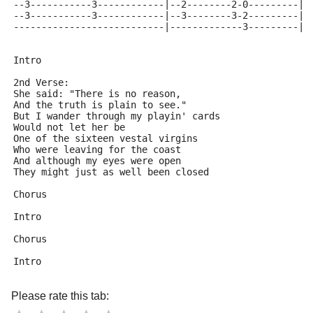
--3-----------3------------|--2--------2-0---------|
--3-----------3------------|--3--------3-2---------|
---------------------------|-------------3---------|
Intro
2nd Verse:
She said: "There is no reason,
And the truth is plain to see."
But I wander through my playin' cards
Would not let her be
One of the sixteen vestal virgins
Who were leaving for the coast
And although my eyes were open
They might just as well been closed
Chorus
Intro
Chorus
Intro
Please rate this tab: