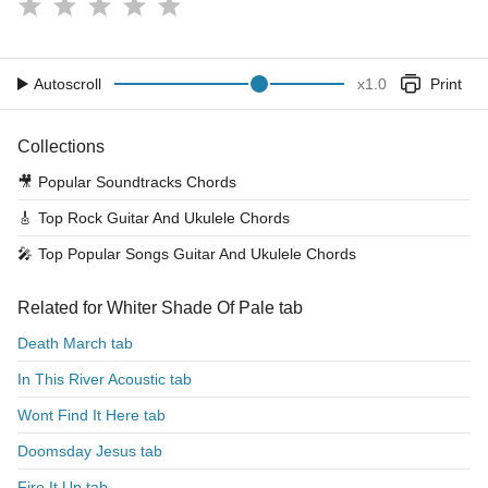
Autoscroll
x
1.0
Print
Collections
🎥
Popular Soundtracks Chords
🎸
Top Rock Guitar And Ukulele Chords
🎤
Top Popular Songs Guitar And Ukulele Chords
Related for Whiter Shade Of Pale tab
Death March tab
In This River Acoustic tab
Wont Find It Here tab
Doomsday Jesus tab
Fire It Up tab