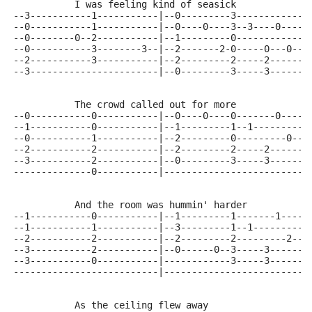
           I was feeling kind of seasick
--3-----------1-----------|--0---------3------------|
--0-----------1-----------|--0----0----3--3----0----|
--0--------0--2-----------|--1---------0------------|
--0-----------3--------3--|--2-------2-0-----0---0--|
--2-----------3-----------|--2---------2-----2------|
--3-----------------------|--0---------3-----3------|
           The crowd called out for more
--0-----------0-----------|--0----0----0-------0----|
--1-----------0-----------|--1---------1--1---------|
--0-----------1-----------|--2---------0---------0--|
--2-----------2-----------|--2---------2-----2------|
--3-----------2-----------|--0---------3-----3------|
--------------0-----------|-------------------------|
           And the room was hummin' harder
--1-----------0-----------|--1---------1-------1----|
--1-----------1-----------|--3---------1--1---------|
--2-----------2-----------|--2---------2---------2--|
--3-----------2-----------|--0------0--3-----3------|
--3-----------0-----------|------------3-----3------|
--------------------------|-------------------------|
           As the ceiling flew away