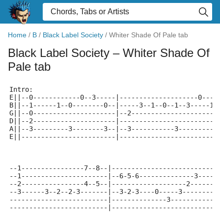
Home
/
B
/
Black Label Society
/
Whiter Shade Of Pale tab
Black Label Society
– Whiter Shade Of
Pale tab
Intro:
E||--0------------0--3-----|--------------------0----
B||--1------1--0--------0--|-----3--1--0--1--3-----1-
G||--0---------------------|--2----------------------
D||--2---------------------|-------------------------
A||--3---------3--------3--|--3-----------3----------
E||------------------------|-------------------------
--1----------------7--8--|--------------------------|
--1----------------------|--6-5-6--------------3----|
--2----------------4--5--|-------------------2------|
--3------3--2--2-3-------|--3-2-3----0-----3--------|
-------------------------|--------------3-----------|
-------------------------|--------------------------|