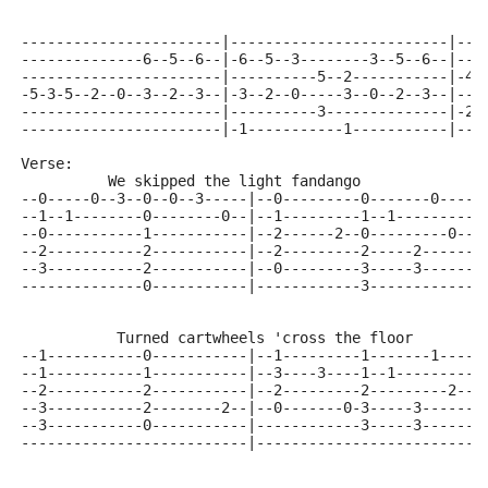
-----------------------|-------------------------|---
--------------6--5--6--|-6--5--3--------3--5--6--|---
-----------------------|----------5--2-----------|-4-
-5-3-5--2--0--3--2--3--|-3--2--0-----3--0--2--3--|---
-----------------------|----------3--------------|-2-
-----------------------|-1-----------1-----------|---
Verse:
          We skipped the light fandango
--0-----0--3--0--0--3-----|--0---------0-------0----|
--1--1--------0--------0--|--1---------1--1---------|
--0-----------1-----------|--2------2--0---------0--|
--2-----------2-----------|--2---------2-----2------|
--3-----------2-----------|--0---------3-----3------|
--------------0-----------|------------3------------|
           Turned cartwheels 'cross the floor
--1-----------0-----------|--1---------1-------1----|
--1-----------1-----------|--3----3----1--1---------|
--2-----------2-----------|--2---------2---------2--|
--3-----------2--------2--|--0-------0-3-----3------|
--3-----------0-----------|------------3-----3------|
--------------------------|-------------------------|