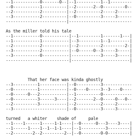
--1-----------0-------0--|--1----------1--1---------|
--0-----------1----------|--2-------2--0---------0--|
--2-----------2----------|--2----------2-----2------|
--3-----------2----------|--0----------3-----3------|
-------------------------|--------------------------|
As the miller told his tale
--1-----------0-----------|--1---------1-------1---|
--1-----------1-----------|--3---------1--1--------|
--2-----------2-----------|--2---------2---------2-|
--3-----------2-----------|--0------0--3-----3-----|
--3-----------0-----------|------------3-----3-----|
--------------------------|------------------------|
         That her face was kinda ghostly      
--3----------1-----------|--0----------3------------|
--0----------1-----------|--0----0-----3--3----0----|
--0------0---2-----------|--1----------0------------|
--0----------3------3----|--2-------2--0-----0---0--|
--2----------3-----------|--2----------2-----2------|
--3----------------------|--0----------3-----3------|
turned   a whiter    shade of     pale
--1----1------1-----1-1----|--0------0---3----3----|
--1------1----1--1--1-1----|--1----------3---------|
--2--------2--2---------2--|--0--------0-0---------|