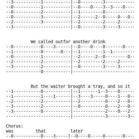
--3-----------1-----------|--0---------3------------|
--0-----------1-----------|--0----0----3--3----0----|
--0-----------2-----------|--1---------0------------|
--0-----------3-----------|--2------2--0-----0---0--|
--2-----------3-----------|--2---------2-----2------|
--3-----------------------|--0---------3-----3------|
          We called outfor another drink
--0-----------0----3------|--0----0----0-------0----|
--1-----------0-------0---|--1---------1--1---------|
--0-----------1-----------|--2------2--0---------0--|
--2-----------2-----------|--2---------2-----2------|
--3-----------2-----------|--0---------3-----3------|
--------------0-----------|-------------------------|
          But the waiter brought a tray, and so it
--1-----------0-----------|--1-------1--3----0------|
--1-----------1----1------|--3----3-----0----1---0--|
--2-----------2-----------|--2----------0----2---0--|
--3-----------2-----------|--0----------0----2---0--|
--3-----------0-----------|-------------2----0---2--|
--------------------------|-------------3--------3--|
Chorus:
was         that          later                      
--0-----------0----3-----|--0----0-----0-------0----|