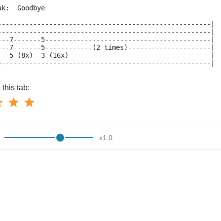
k:  Goodbye
------------------------------------------------------|
------------------------------------------------------|
---7-------5------------------------------------------|
---7-------5------------(2 times)---------------------|
---5-(8x)--3-(16x)------------------------------------|
)-----------------------------------------------------|
this tab:
x
1.0