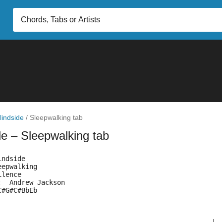
lindside
/
Sleepwalking tab
de
– Sleepwalking tab
indside
eepwalking
ilence
:  Andrew Jackson
C#G#C#BbEb