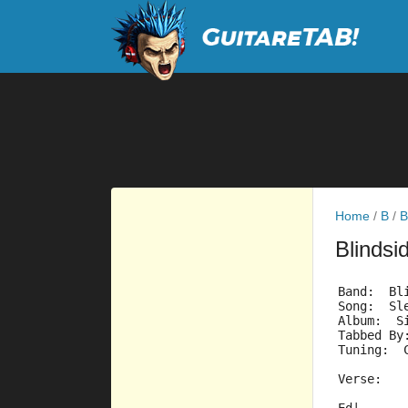
Home
/
B
/
B
Blindsi
Band:  Bl
Song:  Sl
Album:  S
Tabbed By
Tuning:  
Verse: