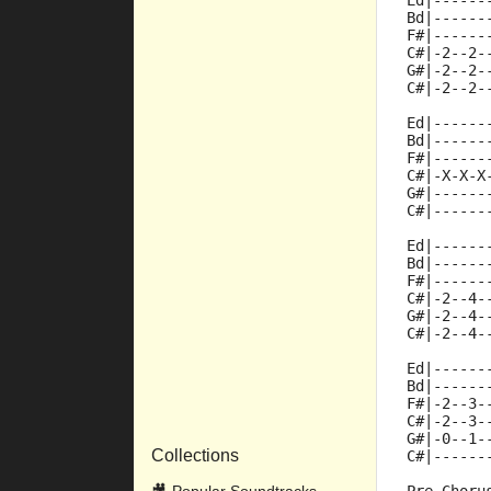
Ed|------
Bd|------
F#|------
C#|-2--2-
G#|-2--2-
C#|-2--2-
Ed|------
Bd|------
F#|------
C#|-X-X-X
G#|------
C#|------
Ed|------
Bd|------
F#|------
C#|-2--4-
G#|-2--4-
C#|-2--4-
Ed|------
Bd|------
F#|-2--3-
C#|-2--3-
G#|-0--1-
Collections
C#|------