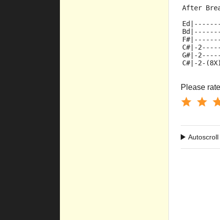
After Brea
Ed|------
Bd|------
F#|------
C#|-2----
G#|-2----
C#|-2-(8X
Please rate 
Autoscroll