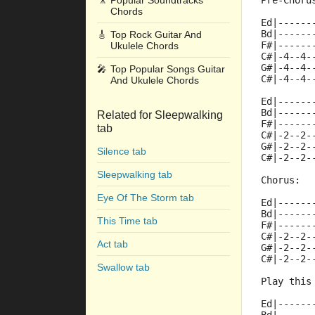
🎥
Popular Soundtracks
Pre-Chorus
Chords
Ed|------
Bd|------
🎸
Top Rock Guitar And
F#|------
Ukulele Chords
C#|-4--4-
G#|-4--4-
🎤
Top Popular Songs Guitar
C#|-4--4-
And Ukulele Chords
Ed|------
Bd|------
Related for Sleepwalking
F#|------
tab
C#|-2--2-
G#|-2--2-
Silence tab
C#|-2--2-
Sleepwalking tab
Chorus:
Eye Of The Storm tab
Ed|------
Bd|------
This Time tab
F#|------
C#|-2--2-
Act tab
G#|-2--2-
C#|-2--2-
Swallow tab
Play this
Ed|------