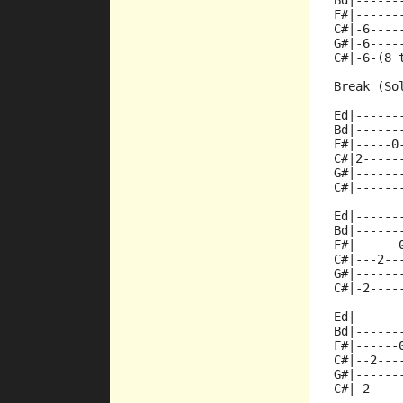
Bd|------
F#|------
C#|-6----
G#|-6----
C#|-6-(8 
Break (So
Ed|------
Bd|------
F#|-----0
C#|2-----
G#|------
C#|------
Ed|------
Bd|------
F#|------
C#|---2--
G#|------
C#|-2----
Ed|------
Bd|------
F#|------
C#|--2---
G#|------
C#|-2----