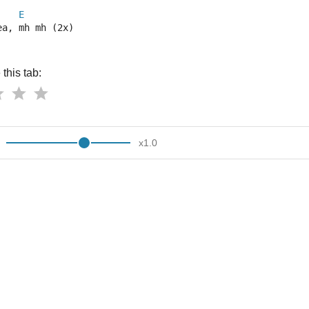
E
ea, mh mh (2x)
this tab:
x
1.0