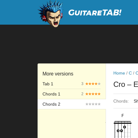
Home
/
C
/
C
More versions
Cro
– E
Tab 1
3
Chords 1
2
Chords:
Sh
Chords 2
F
×
×
×
×
10fr
9fr