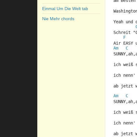
am Besten
Einmal Um Die Welt tab
Washingto
Nie Mehr chords
Yeah und 
Schreit "
F
Air EASY 
Am
C
SUNNY,ah,
ich weiß 
ich nenn'
ab jetzt 
Am
C
SUNNY,ah,
ich weiß 
ich nenn'
ab jetzt 