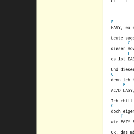
F
EASY, ea 
Leute sag
C
dieser Ho
F
es ist EA
Und diese
C
denn ich 
F
AC/D EASY
Ich chill
C
doch eige
F
wie EAZY-
Ok, das m