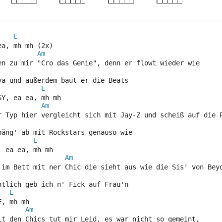
E
ea, mh mh (2x)
Am
en zu mir "Cro das Genie", denn er flowt wieder wie 
va und außerdem baut er die Beats
E
SY, ea ea, mh mh
Am
r Typ hier vergleicht sich mit Jay-Z und scheiß auf die 
häng' ab mit Rockstars genauso wie
E
, ea ea, mh mh
Am
 im Bett mit ner Chic die sieht aus wie die Sis' von Bey
ntlich geb ich n' Fick auf Frau'n
E
E, mh mh
Am
it den Chics tut mir Leid, es war nicht so gemeint, 