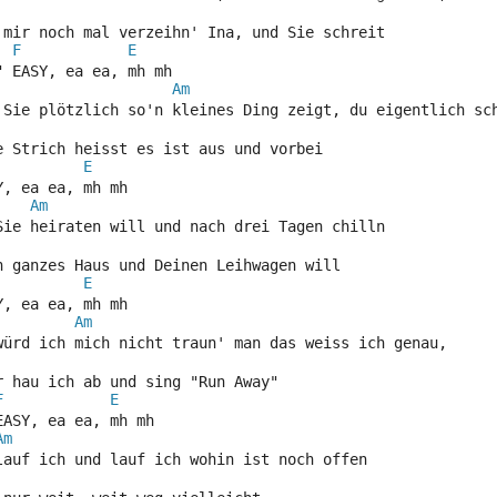
 mir noch mal verzeihn' Ina, und Sie schreit
F
E
" EASY, ea ea, mh mh
Am
 Sie plötzlich so'n kleines Ding zeigt, du eigentlich sc
e Strich heisst es ist aus und vorbei 
E
Y, ea ea, mh mh
Am
Sie heiraten will und nach drei Tagen chilln 
n ganzes Haus und Deinen Leihwagen will
E
Y, ea ea, mh mh
Am
würd ich mich nicht traun' man das weiss ich genau, 
r hau ich ab und sing "Run Away"
F
E
EASY, ea ea, mh mh
Am
lauf ich und lauf ich wohin ist noch offen 