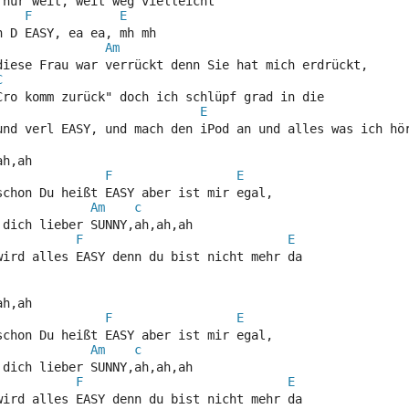
 nur weit, weit weg vielleicht
F
E
n D EASY, ea ea, mh mh
Am
diese Frau war verrückt denn Sie hat mich erdrückt, 
C
Cro komm zurück" doch ich schlüpf grad in die
E
und verl EASY, und mach den iPod an und alles was ich hö
ah,ah 
F
E
schon Du heißt EASY aber ist mir egal, 
Am
c
 dich lieber SUNNY,ah,ah,ah 
F
E
wird alles EASY denn du bist nicht mehr da
ah,ah 
F
E
schon Du heißt EASY aber ist mir egal, 
Am
c
 dich lieber SUNNY,ah,ah,ah 
F
E
wird alles EASY denn du bist nicht mehr da