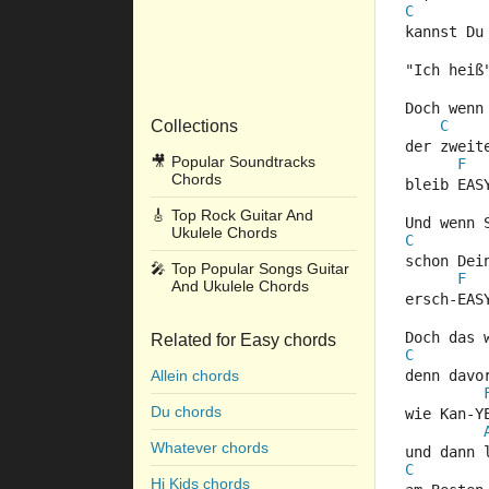
C
kannst Du
"Ich heiß
Doch wenn
Collections
C
der zweit
🎥
Popular Soundtracks
F
Chords
bleib EAS
🎸
Top Rock Guitar And
Und wenn 
Ukulele Chords
C
schon Dei
🎤
Top Popular Songs Guitar
F
And Ukulele Chords
ersch-EAS
Doch das 
Related for Easy chords
C
Allein chords
denn davo
Du chords
wie Kan-Y
Whatever chords
und dann 
C
Hi Kids chords