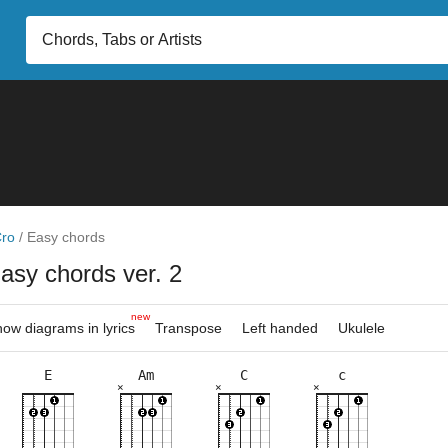
ro
/
Easy chords
asy chords ver. 2
new
ow diagrams in lyrics
Transpose
Left handed
Ukulele
E
Am
C
c
×
×
×
×
×
×
×
×
×
×
×
×
×
×
×
×
×
×
×
×
×
×
×
×
8fr
3fr
8fr
5fr
5fr
8fr