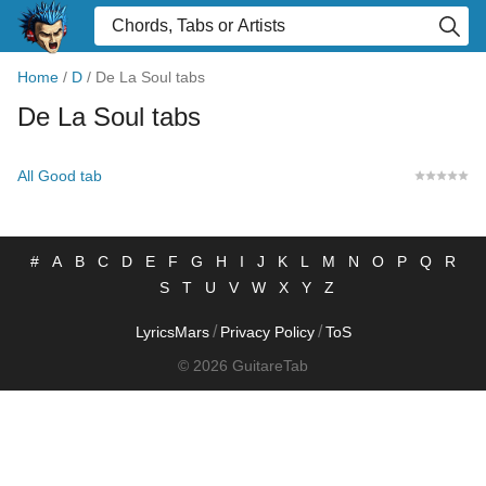
Home
/
D
/
De La Soul tabs
De La Soul tabs
All Good tab
#
A
B
C
D
E
F
G
H
I
J
K
L
M
N
O
P
Q
R
S
T
U
V
W
X
Y
Z
/
/
LyricsMars
Privacy Policy
ToS
© 2026 GuitareTab