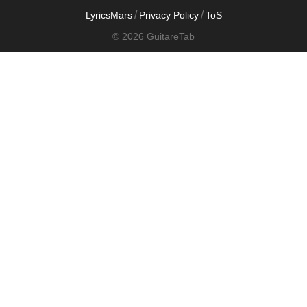
/
/
LyricsMars
Privacy Policy
ToS
© 2026 GuitareTab