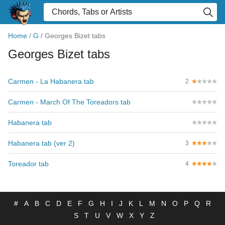
Home
/
G
/
Georges Bizet tabs
Georges Bizet tabs
Carmen - La Habanera tab
2
Carmen - March Of The Toreadors tab
Habanera tab
Habanera tab (ver 2)
3
Toreador tab
4
#
A
B
C
D
E
F
G
H
I
J
K
L
M
N
O
P
Q
R
S
T
U
V
W
X
Y
Z