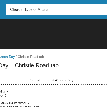
Green Day
/
Christie Road tab
 Day
– Christie Road tab
--------------------------------------------------------
                Christie Road-Green Day
--------------------------------------------------------
plunk
op D
:WARNINGnimrod12