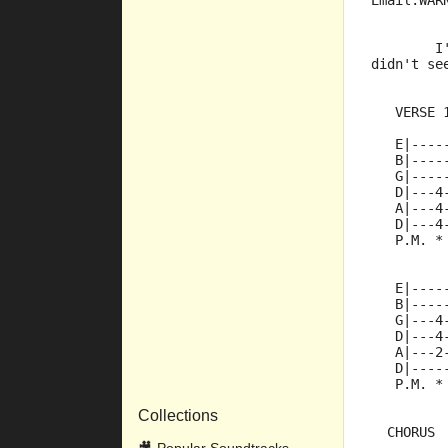
Email:WAR
        I
didn't se
   VERSE 
   E|----
   B|----
   G|----
   D|---4
   A|---4
   D|---4
   P.M. *
   E|----
   B|----
   G|---4
   D|---4
   A|---2
   D|----
   P.M. *
Collections
  CHORUS