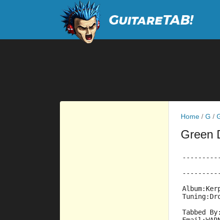
Home
/
G
/
Green
---------
         
---------
Album:Ker
Tuning:Dr
Tabbed By