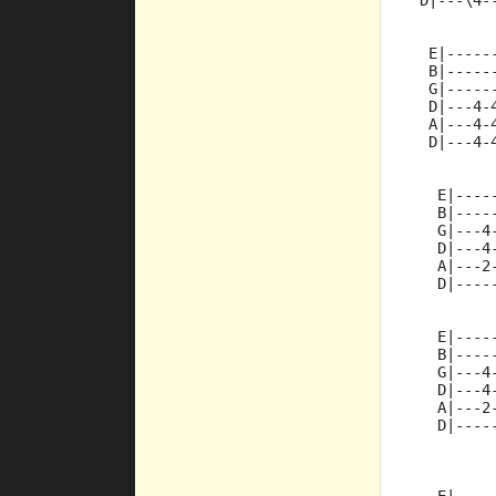
 D|---\4-
  E|-----
  B|-----
  G|-----
  D|---4-
  A|---4-
  D|---4-
   E|----
   B|----
   G|---4
   D|---4
   A|---2
   D|----
   E|----
   B|----
   G|---4
   D|---4
   A|---2
   D|----
         