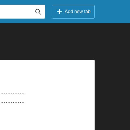
Add new tab
-----------
-----------