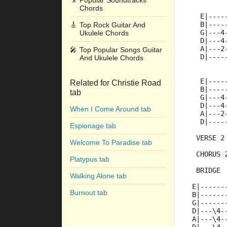
🎥
Popular Soundtracks
Chords
   E|----
   B|----
🎸
Top Rock Guitar And
   G|---4
Ukulele Chords
   D|---4
   A|---2
🎤
Top Popular Songs Guitar
   D|----
And Ukulele Chords
   E|----
Related for Christie Road
   B|----
tab
   G|---4
   D|---4
When I Come Around tab
   A|---2
   D|----
Espionage tab
  VERSE 2
Welcome To Paradise tab
  CHORUS 
Platypus tab
  BRIDGE
Walking Alone tab
 E|------
Burnout tab
 B|------
 G|------
 D|---\4-
 A|---\4-