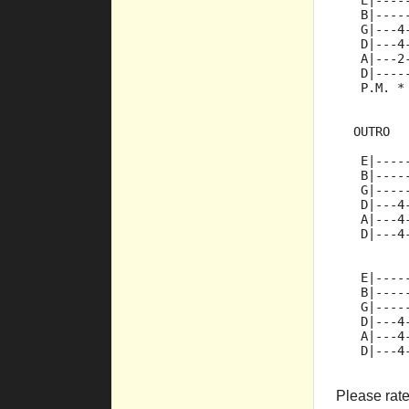
   E|----
   B|----
   G|---4
   D|---4
   A|---2
   D|----
   P.M. *
  OUTRO
   E|----
   B|----
   G|----
   D|---4
   A|---4
   D|---4
   E|----
   B|----
   G|----
   D|---4
   A|---4
   D|---4
Please rate 