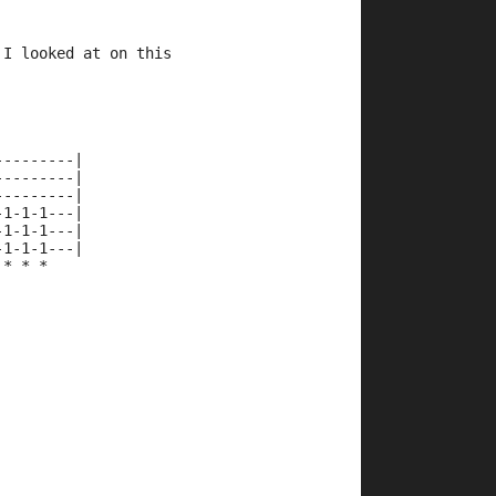
 I looked at on this 
---------|
---------|
---------|
-1-1-1---|
-1-1-1---|
-1-1-1---|
 * * *