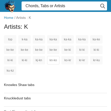
Home
/
Artists : K
Artists: K
top
k-ka
ka-ka
ka-ka
ka-ka
ka-ka
ka-ke
ke-ke
ke-ke
ke-ke
ke-ke
ke-ki
ki-ki
ki-ki
ki-ki
ki-ki
kj-kn
kn-ko
ko-kr
kr-kr
kr-ku
ku-kz
Knowles Shaw tabs
Knuckledust tabs