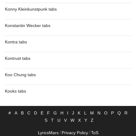
Konny Kleinkunstpunk tabs
Konstantin Wecker tabs
Kontra tabs
Kontrust tabs
Koo Chung tabs
Kooks tabs
#
A
B
C
D
E
F
G
H
I
J
K
L
M
N
O
P
Q
R
S
T
U
V
W
X
Y
Z
/
/
LyricsMars
Privacy Policy
ToS