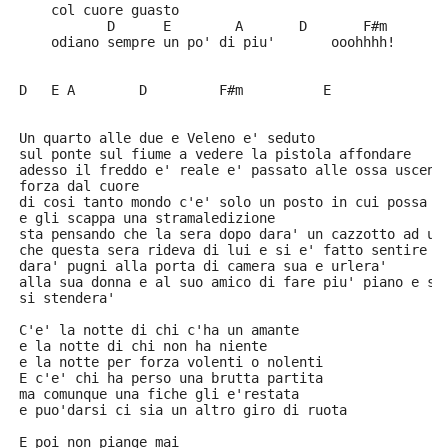
    col cuore guasto
           D      E        A       D       F#m
    odiano sempre un po' di piu'       ooohhhh!
D   E A        D         F#m          E
Un quarto alle due e Veleno e' seduto
sul ponte sul fiume a vedere la pistola affondare
adesso il freddo e' reale e' passato alle ossa uscend
forza dal cuore
di cosi tanto mondo c'e' solo un posto in cui possa t
e gli scappa una stramaledizione
sta pensando che la sera dopo dara' un cazzotto ad un
che questa sera rideva di lui e si e' fatto sentire
dara' pugni alla porta di camera sua e urlera'
alla sua donna e al suo amico di fare piu' piano e su
si stendera'
C'e' la notte di chi c'ha un amante
e la notte di chi non ha niente
e la notte per forza volenti o nolenti
E c'e' chi ha perso una brutta partita
ma comunque una fiche gli e'restata
e puo'darsi ci sia un altro giro di ruota
E poi non piange mai