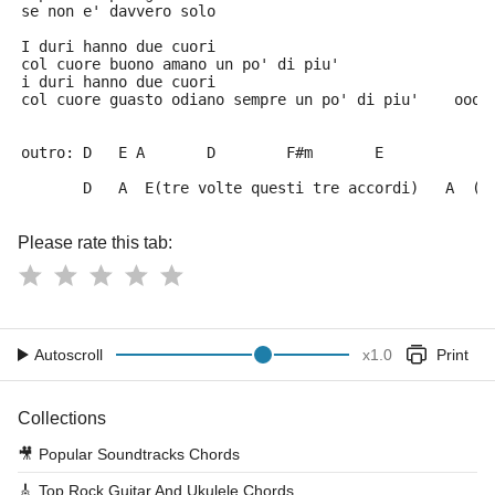
se non e' davvero solo
I duri hanno due cuori
col cuore buono amano un po' di piu'
i duri hanno due cuori
col cuore guasto odiano sempre un po' di piu'    oooo
outro: D   E A       D        F#m       E
       D   A  E(tre volte questi tre accordi)   A  (d
Please rate this tab:
Autoscroll
x
1.0
Print
Collections
🎥
Popular Soundtracks Chords
🎸
Top Rock Guitar And Ukulele Chords