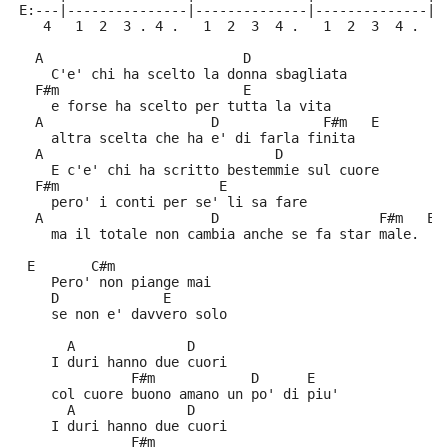
E:---|---------------|--------------|--------------|-
   4   1  2  3 . 4 .   1  2  3  4 .   1  2  3  4 .   
  A                         D
    C'e' chi ha scelto la donna sbagliata
  F#m                       E
    e forse ha scelto per tutta la vita
  A                     D             F#m   E
    altra scelta che ha e' di farla finita
  A                             D
    E c'e' chi ha scritto bestemmie sul cuore
  F#m                    E
    pero' i conti per se' li sa fare
  A                     D                    F#m   E
    ma il totale non cambia anche se fa star male.
 E       C#m
    Pero' non piange mai
    D             E
    se non e' davvero solo
      A              D
    I duri hanno due cuori
              F#m            D      E
    col cuore buono amano un po' di piu'
      A              D
    I duri hanno due cuori
              F#m