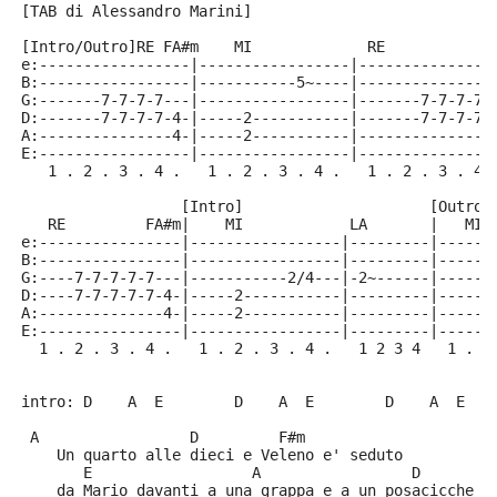
[TAB di Alessandro Marini]
[Intro/Outro]RE FA#m    MI             RE           F
e:-----------------|-----------------|---------------
B:-----------------|-----------5~----|---------------
G:-------7-7-7-7---|-----------------|-------7-7-7-7-
D:-------7-7-7-7-4-|-----2-----------|-------7-7-7-7-
A:---------------4-|-----2-----------|---------------
E:-----------------|-----------------|---------------
   1 . 2 . 3 . 4 .   1 . 2 . 3 . 4 .   1 . 2 . 3 . 4 
                  [Intro]                     [Outro]
   RE         FA#m|    MI            LA       |   MI 
e:----------------|-----------------|---------|------
B:----------------|-----------------|---------|------
G:----7-7-7-7-7---|-----------2/4---|-2~------|------
D:----7-7-7-7-7-4-|-----2-----------|---------|-----2
A:--------------4-|-----2-----------|---------|-----2
E:----------------|-----------------|---------|------
  1 . 2 . 3 . 4 .   1 . 2 . 3 . 4 .   1 2 3 4   1 . 2
intro: D    A  E        D    A  E        D    A  E
 A                 D         F#m
    Un quarto alle dieci e Veleno e' seduto
       E                  A                 D        
    da Mario davanti a una grappa e a un posacicche p