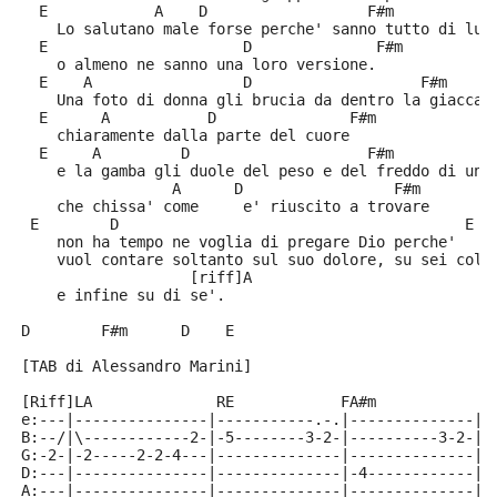
  E            A    D                  F#m
    Lo salutano male forse perche' sanno tutto di lui
  E                      D              F#m
    o almeno ne sanno una loro versione.
  E    A                 D                   F#m
    Una foto di donna gli brucia da dentro la giacca
  E      A           D               F#m
    chiaramente dalla parte del cuore
  E     A         D                    F#m           
    e la gamba gli duole del peso e del freddo di un 
                 A      D                 F#m
    che chissa' come     e' riuscito a trovare
 E        D                                       E
    non ha tempo ne voglia di pregare Dio perche'
    vuol contare soltanto sul suo dolore, su sei colp
                   [riff]A
    e infine su di se'.
D        F#m      D    E
[TAB di Alessandro Marini]
[Riff]LA              RE            FA#m            M
e:---|---------------|-----------.-.|--------------|-
B:--/|\------------2-|-5--------3-2-|----------3-2-|-
G:-2-|-2-----2-2-4---|--------------|--------------|-
D:---|---------------|--------------|-4------------|-
A:---|---------------|--------------|--------------|-