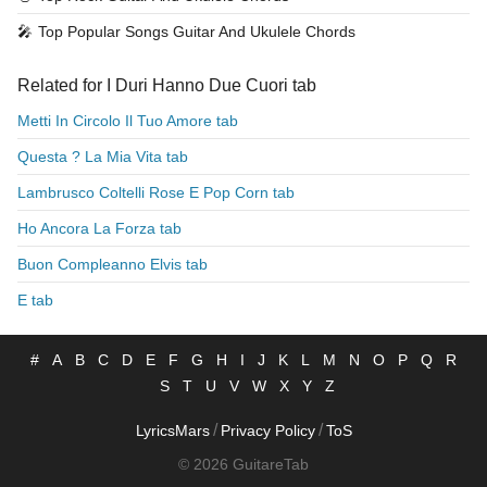
🎤
Top Popular Songs Guitar And Ukulele Chords
Related for I Duri Hanno Due Cuori tab
Metti In Circolo Il Tuo Amore tab
Questa ? La Mia Vita tab
Lambrusco Coltelli Rose E Pop Corn tab
Ho Ancora La Forza tab
Buon Compleanno Elvis tab
E tab
#
A
B
C
D
E
F
G
H
I
J
K
L
M
N
O
P
Q
R
S
T
U
V
W
X
Y
Z
/
/
LyricsMars
Privacy Policy
ToS
© 2026 GuitareTab