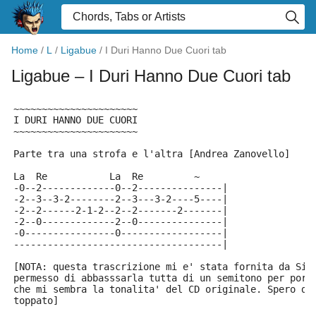
Home
/
L
/
Ligabue
/
I Duri Hanno Due Cuori tab
Ligabue
– I Duri Hanno Due Cuori tab
~~~~~~~~~~~~~~~~~~~~~~
I DURI HANNO DUE CUORI
~~~~~~~~~~~~~~~~~~~~~~
Parte tra una strofa e l'altra [Andrea Zanovello]
La  Re           La  Re         ~
-0--2-------------0--2---------------|
-2--3--3-2--------2--3---3-2----5----|
-2--2------2-1-2--2--2-------2-------|
-2--0-------------2--0---------------|
-0----------------0------------------|
-------------------------------------|
[NOTA: questa trascrizione mi e' stata fornita da Sim
permesso di abbasssarla tutta di un semitono per port
che mi sembra la tonalita' del CD originale. Spero di
toppato]