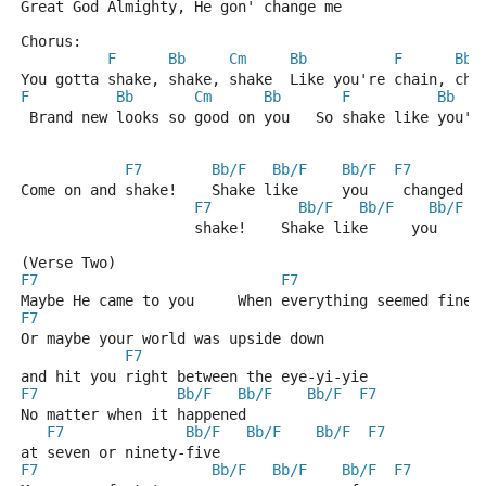
Great God Almighty, He gon' change me
Chorus:
F
Bb
Cm
Bb
F
Bb
You gotta shake, shake, shake  Like you're chain, cha
F
Bb
Cm
Bb
F
Bb
 Brand new looks so good on you   So shake like you'v
F7
Bb/F
Bb/F
Bb/F
F7
Come on and shake!    Shake like     you    changed
F7
Bb/F
Bb/F
Bb/F
                    shake!    Shake like     you    c
(Verse Two)
F7
F7
Maybe He came to you     When everything seemed fine
F7
Or maybe your world was upside down 
F7
and hit you right between the eye-yi-yie
F7
Bb/F
Bb/F
Bb/F
F7
No matter when it happened                   
F7
Bb/F
Bb/F
Bb/F
F7
at seven or ninety-five
F7
Bb/F
Bb/F
Bb/F
F7