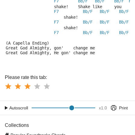
F7
Bb/F
Bb/F
Bb/F
F7
                    shake!    Shake like     you    c
F7
Bb/F
Bb/F
Bb/F
                        shake! 
F7
Bb/F
Bb/F
Bb/F
                        shake! 
F7
Bb/F
Bb/F
Bb/F
(A Capella Ending) 
Great God Almighty, gon'    change me
Great God Almighty, He gon' change me
Please rate this tab:
Autoscroll
x
1.0
Print
Collections