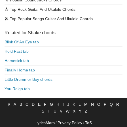
🎥
Popular Soundtracks Chords
🎸
Top Rock Guitar And Ukulele Chords
🎤
Top Popular Songs Guitar And Ukulele Chords
Related for Shake chords
Blink Of An Eye tab
Hold Fast tab
Homesick tab
Finally Home tab
Little Drummer Boy chords
You Reign tab
#
A
B
C
D
E
F
G
H
I
J
K
L
M
N
O
P
Q
R
S
T
U
V
W
X
Y
Z
/
/
LyricsMars
Privacy Policy
ToS