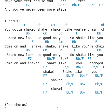
Move your feet 'cause you    are      free           
F7
Bb/F
Bb/F
Bb/F
F7
And you've never been more alive
(Chorus)
F
Bb
Cm
Bb
F
Bb
You gotta shake, shake, shake  Like you're chain, cha
F
Bb
Cm
Bb
F
Bb
 Brand new looks so good on you   So shake like you'v
F
Bb
Cm
Bb
F
Come on and   shake, shake, shake  Like you're chain,
F
Bb
Cm
Bb
F
Bb
 Brand new looks so good on you   So shake like you'v
F7
Bb/F
Bb/F
Bb/F
F7
Come on and shake!    Shake like     you    changed
F7
Bb/F
Bb/F
Bb/F
F7
                    shake!    Shake like     you    c
F7
Bb/F
Bb/F
Bb/F
                        shake! 
F7
Bb/F
Bb/F
Bb/F
                        shake! 
F7
Bb/F
Bb/F
Bb/F
(Pre-chorus)