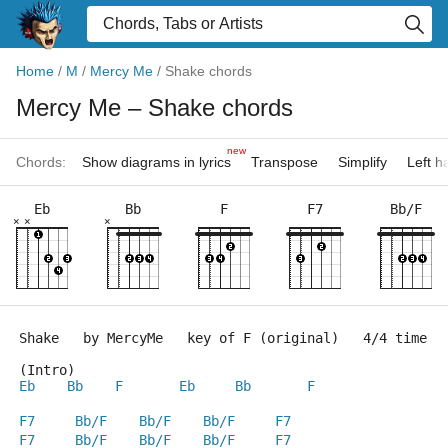
Home
/
M
/
Mercy Me
/
Shake chords
Mercy Me
– Shake chords
new
Chords:
Show diagrams in lyrics
Transpose
Simplify
Left 
Eb
Bb
F
F7
Bb/F
×
×
×
Shake   by MercyMe   key of F (original)   4/4 time
(Intro)
Eb
Bb
F
Eb
Bb
F
F7
Bb/F
Bb/F
Bb/F
F7
F7
Bb/F
Bb/F
Bb/F
F7