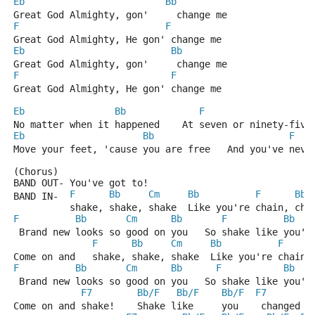
Eb
Bb
Great God Almighty, gon'     change me
F
F
Great God Almighty, He gon' change me
Eb
Bb
Great God Almighty, gon'     change me
F
F
Great God Almighty, He gon' change me
Eb
Bb
F
No matter when it happened    At seven or ninety-five
Eb
Bb
F
Move your feet, 'cause you are free   And you've neve
(Chorus)
BAND OUT- You've got to!
F
Bb
Cm
Bb
F
Bb
BAND IN-  
          shake, shake, shake  Like you're chain, cha
F
Bb
Cm
Bb
F
Bb
 Brand new looks so good on you   So shake like you'v
F
Bb
Cm
Bb
F
Come on and   shake, shake, shake  Like you're chain,
F
Bb
Cm
Bb
F
Bb
 Brand new looks so good on you   So shake like you'v
F7
Bb/F
Bb/F
Bb/F
F7
Come on and shake!    Shake like     you    changed