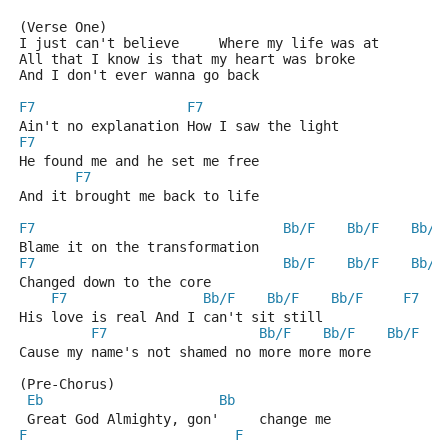
(Verse One) 
I just can't believe     Where my life was at
All that I know is that my heart was broke
And I don't ever wanna go back
F7
F7
Ain't no explanation How I saw the light
F7
He found me and he set me free
F7
And it brought me back to life
F7
Bb/F
Bb/F
Bb/F
Blame it on the transformation       
F7
Bb/F
Bb/F
Bb/F
Changed down to the core
F7
Bb/F
Bb/F
Bb/F
F7
His love is real And I can't sit still
F7
Bb/F
Bb/F
Bb/F
Cause my name's not shamed no more more more
(Pre-Chorus)
Eb
Bb
 Great God Almighty, gon'     change me
F
F