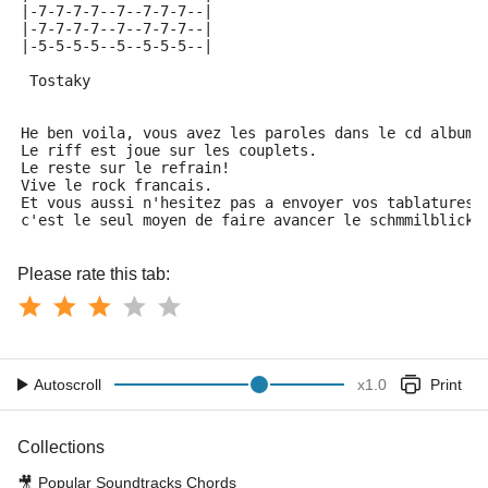
|-7-7-7-7--7--7-7-7--|
|-7-7-7-7--7--7-7-7--|
|-5-5-5-5--5--5-5-5--|
 Tostaky
He ben voila, vous avez les paroles dans le cd album!
Le riff est joue sur les couplets.
Le reste sur le refrain!
Vive le rock francais.
Et vous aussi n'hesitez pas a envoyer vos tablatures
c'est le seul moyen de faire avancer le schmmilblick!
Please rate this tab:
Autoscroll
x
1.0
Print
Collections
🎥
Popular Soundtracks Chords