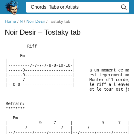
Home
/
N
/
Noir Desir
/
Tostaky tab
Noir Desir
– Tostaky tab
         Riff
      Em
|---------------------------|
|---------7-7-7-7-8-8-10-10-|
|------9--------------------|      a un moment ce mem
|------9--------------------|      est legerement mod
|------7--------------------|      Monter d'1 corde, 
|--0-0----------------------|      le riff a l'envers
                                   et le tour est jou
Refrain:
********
   Bm
|-------------9-----7------|------------9------7---|
|-------7--------------7---|------7----------------|
|--7-------7-----7---------|--7------7------7------|