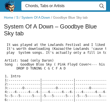
Home
/
S
/
System Of A Down
/
Goodbye Blue Sky tab
System Of A Down
– Goodbye Blue
Sky tab
 It was played at the Lowlands Festival and I liked i
 It's worth downloading (Kazaa)the Lowlands 'cause th
 play  System songs. It's actually only a fill in to 
Artist: Soad (only Daron)
Song  : Goodbye Bloo Sky ( Pink Floyd Cover<--- his v
      DROP D TUNING C G C F A D
1. Intro
1:----------------|----------------|----------------|
2:----------------|----------------|----------------|
3:-------0--------|-------0--------|-------0--------|
4:---4------4---4-|---4------4---4-|---4------4---4-|
5:-5---5------5---|-5---5------5---|-5---5------5---|
6:----------------|----------------|----------------|