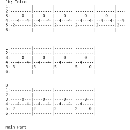
1b; Intro
1:---------|--------|--------|--------|--------|-----
2:---------|--------|--------|--------|--------|-----
3:-----0---|----0---|----0---|----0---|----0---|----0
4:---4---4-|--4---4-|--4---4-|--4---4-|--4---4-|--4--
5:-2-------|2-------|2-------|2-------|2-------|2----
6:---------|--------|--------|--------|--------|-----
1:---------|--------|--------|--------|
2:---------|--------|--------|--------|
3:-----0---|----0---|----0---|----0---|
4:---4---4-|--4---4-|--4---4-|--4-----|
5:-5-------|5-------|5-------|5-----0-|
6:---------|--------|--------|--------|
D
1:---------|--------|--------|--------|
2:---------|--------|--------|--------|
3:-----0---|----0---|----0---|----0---|
4:---4---4-|--4---4-|--4---4-|--4-----|
5:-2-------|2-------|2-------|2-----0-|
6:---------|--------|--------|--------|
Main Part