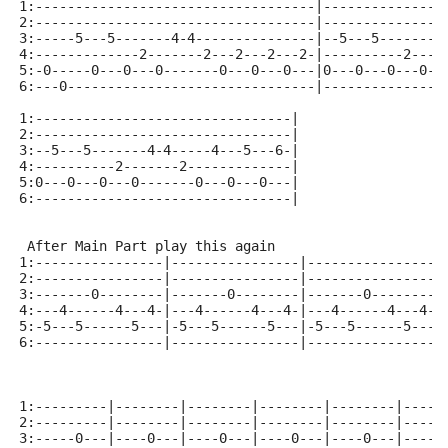
1:-----------------------------------|---------------
2:-----------------------------------|---------------
3:-----5---5-------4-4---------------|--5---5-------4
4:-------------2-------2---2---2---2-|----------2----
5:-0-----0---0---0-------0---0---0---|0---0---0---0--
6:---0-------------------------------|---------------
1:--------------------------------|
2:--------------------------------|
3:--5---5-------4-4-----4---5---6-|
4:----------2-------2-------------|
5:0---0---0---0-------0---0---0---|
6:--------------------------------|
 After Main Part play this again
1:----------------|----------------|----------------|
2:----------------|----------------|----------------|
3:-------0--------|-------0--------|-------0--------|
4:---4------4---4-|---4------4---4-|---4------4---4-|
5:-5---5------5---|-5---5------5---|-5---5------5---|
6:----------------|----------------|----------------|
1:---------|--------|--------|--------|--------|-----
2:---------|--------|--------|--------|--------|-----
3:-----0---|----0---|----0---|----0---|----0---|----0