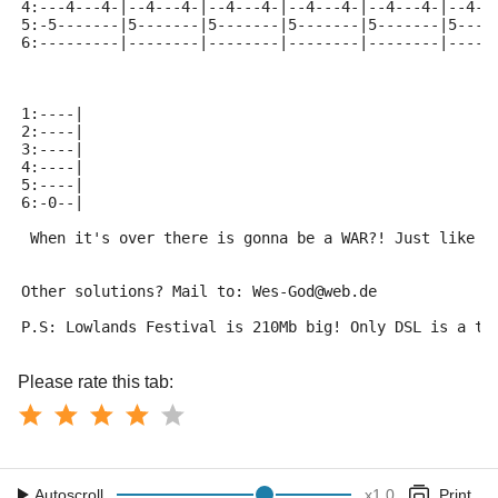
4:---4---4-|--4---4-|--4---4-|--4---4-|--4---4-|--4--
5:-5-------|5-------|5-------|5-------|5-------|5----
6:---------|--------|--------|--------|--------|-----
1:----|
2:----|
3:----|
4:----|
5:----|
6:-0--|
 When it's over there is gonna be a WAR?! Just like S
Other solutions? Mail to: Wes-God@web.de
P.S: Lowlands Festival is 210Mb big! Only DSL is a tr
Please rate this tab:
Autoscroll
x
1.0
Print