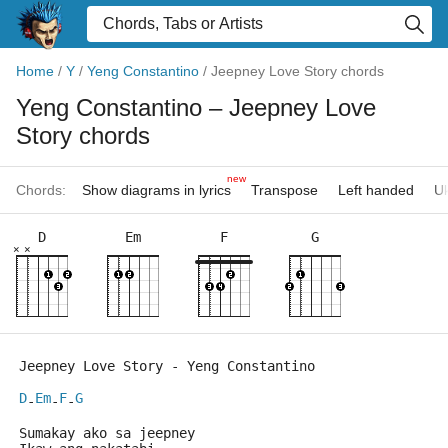
Home
/
Y
/
Yeng Constantino
/
Jeepney Love Story chords
Yeng Constantino
– Jeepney Love
Story chords
new
Chords:
Show diagrams in lyrics
Transpose
Left handed
Uk
D
Em
F
G
×
×
Jeepney Love Story - Yeng Constantino
D
Em
F
G
-
-
-
Sumakay ako sa jeepney