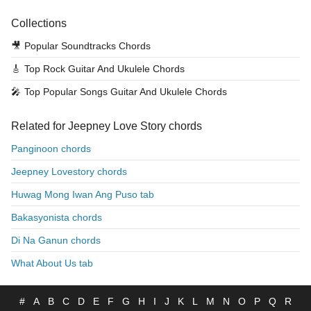
Collections
🎥
Popular Soundtracks Chords
🎸
Top Rock Guitar And Ukulele Chords
🎤
Top Popular Songs Guitar And Ukulele Chords
Related for Jeepney Love Story chords
Panginoon chords
Jeepney Lovestory chords
Huwag Mong Iwan Ang Puso tab
Bakasyonista chords
Di Na Ganun chords
What About Us tab
#
A
B
C
D
E
F
G
H
I
J
K
L
M
N
O
P
Q
R