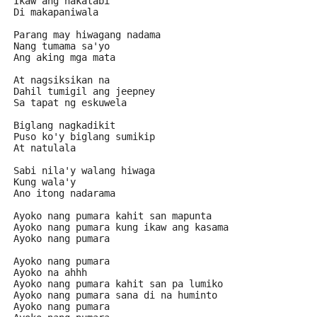
Ikaw ang nakatabi
Di makapaniwala
Parang may hiwagang nadama
Nang tumama sa'yo
Ang aking mga mata
At nagsiksikan na
Dahil tumigil ang jeepney
Sa tapat ng eskuwela
Biglang nagkadikit
Puso ko'y biglang sumikip
At natulala
Sabi nila'y walang hiwaga
Kung wala'y
Ano itong nadarama
Ayoko nang pumara kahit san mapunta
Ayoko nang pumara kung ikaw ang kasama
Ayoko nang pumara
Ayoko nang pumara
Ayoko na ahhh
Ayoko nang pumara kahit san pa lumiko
Ayoko nang pumara sana di na huminto
Ayoko nang pumara