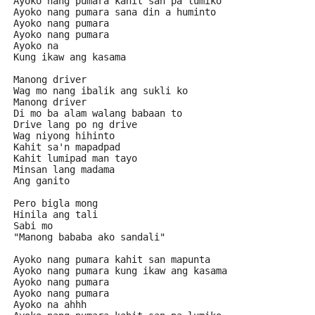
Ayoko nang pumara kahit san pa lumiko
Ayoko nang pumara sana din a huminto
Ayoko nang pumara
Ayoko nang pumara
Ayoko na
Kung ikaw ang kasama
Manong driver
Wag mo nang ibalik ang sukli ko
Manong driver
Di mo ba alam walang babaan to
Drive lang po ng drive
Wag niyong hihinto
Kahit sa'n mapadpad
Kahit lumipad man tayo
Minsan lang madama
Ang ganito
Pero bigla mong
Hinila ang tali
Sabi mo
"Manong bababa ako sandali"
Ayoko nang pumara kahit san mapunta
Ayoko nang pumara kung ikaw ang kasama
Ayoko nang pumara
Ayoko nang pumara
Ayoko na ahhh