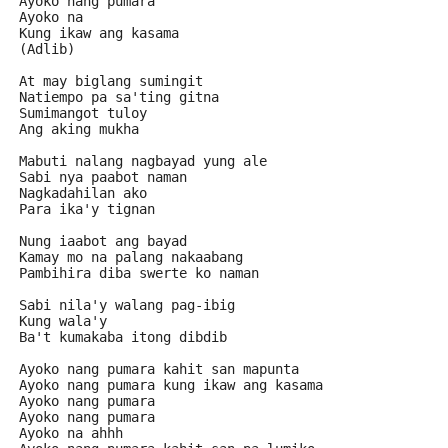
Ayoko nang pumara
Ayoko na
Kung ikaw ang kasama
(Adlib)
At may biglang sumingit
Natiempo pa sa'ting gitna
Sumimangot tuloy
Ang aking mukha
Mabuti nalang nagbayad yung ale
Sabi nya paabot naman
Nagkadahilan ako
Para ika'y tignan
Nung iaabot ang bayad
Kamay mo na palang nakaabang
Pambihira diba swerte ko naman
Sabi nila'y walang pag-ibig
Kung wala'y
Ba't kumakaba itong dibdib
Ayoko nang pumara kahit san mapunta
Ayoko nang pumara kung ikaw ang kasama
Ayoko nang pumara
Ayoko nang pumara
Ayoko na ahhh