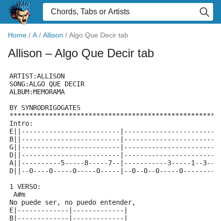
Home
/
A
/
Allison
/
Algo Que Decir tab
Allison
– Algo Que Decir tab
ARTIST:ALLISON
SONG:ALGO QUE DECIR
ALBUM:MEMORAMA
BY SYNRODRIGOGATES
*****************************************************
Intro:
E||-------------------------|------------------------
B||-------------------------|------------------------
G||-------------------------|------------------------
D||-------------------------|------------------------
A||----------5-----8-----7--|-----------3-----1--3--1
D||--0----0-----0-----0-----|--0--0--0-----0---------
1 VERSO:
 A#m
No puede ser, no puedo entender,
E|-------------|-------------|
B|-------------|-------------|