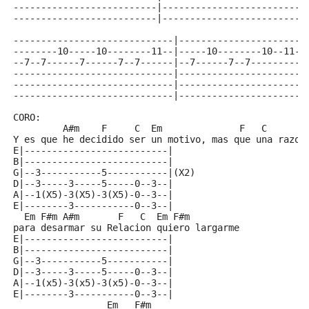
--------------------------|--------------------------
--------------------------|--------------------------
-----------------------------|-----------------------
--------10-----10--------11--|-----10--------10--11--
--7--7------7------7--7------|--7------7--7----------
-----------------------------|-----------------------
-----------------------------|-----------------------
-----------------------------|-----------------------
CORO:
         A#m    F     C  Em              F   C
Y es que he decidido ser un motivo, mas que una razon
E|--------------------------|
B|--------------------------|
G|--3-----------5-----------|(X2)
D|--3-----3-----5-----0--3--|
A|--1(X5)-3(X5)-3(X5)-0--3--|
E|--------3-----------0--3--|
  Em F#m A#m       F   C  Em F#m
para desarmar su Relacion quiero largarme
E|--------------------------|
B|--------------------------|
G|--3-----------5-----------|
D|--3-----3-----5-----0--3--|
A|--1(x5)-3(x5)-3(x5)-0--3--|
E|--------3-----------0--3--|
                 Em   F#m