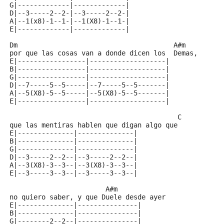
G|-------------|-------------|
D|--3-----2--2-|--3-----2--2-|
A|--1(x8)-1--1-|--1(X8)-1--1-|
E|-------------|-------------|
Dm                                       A#m
por que las cosas van a donde dicen los  Demas,
E|-----------------|-------------------|
B|-----------------|-------------------|
G|-----------------|-------------------|
D|--7-----5--5-----|--7-----5--5-------|
A|--5(X8)-5--5-----|--5(X8)-5--5-------|
E|-----------------|-------------------|
					  C
que las mentiras hablen que digan algo que
E|--------------|--------------|
B|--------------|--------------|
G|--------------|--------------|
D|--3-----2--2--|--3-----2--2--|
A|--3(X8)-3--3--|--3(X8)-3--3--|
E|--3-----3--3--|--3-----3--3--|
                        A#m
no quiero saber, y que Duele desde ayer
E|--------------|---------------|
B|--------------|---------------|
G|--------2--2--|---------------|