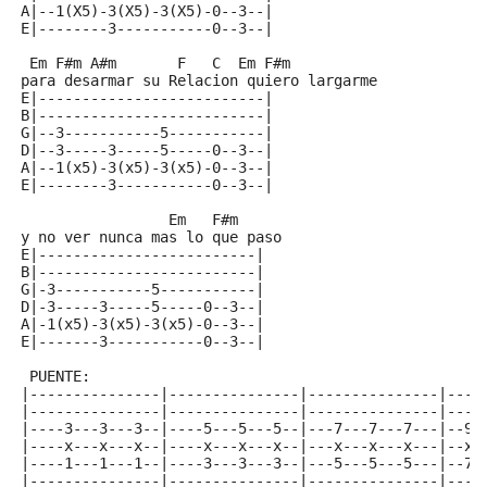
A|--1(X5)-3(X5)-3(X5)-0--3--|
E|--------3-----------0--3--|
 Em F#m A#m       F   C  Em F#m
para desarmar su Relacion quiero largarme
E|--------------------------|
B|--------------------------|
G|--3-----------5-----------|
D|--3-----3-----5-----0--3--|
A|--1(x5)-3(x5)-3(x5)-0--3--|
E|--------3-----------0--3--|
                 Em   F#m
y no ver nunca mas lo que paso
E|-------------------------|
B|-------------------------|
G|-3-----------5-----------|
D|-3-----3-----5-----0--3--|
A|-1(x5)-3(x5)-3(x5)-0--3--|
E|-------3-----------0--3--|
 PUENTE:
|---------------|---------------|---------------|----
|---------------|---------------|---------------|----
|----3---3---3--|----5---5---5--|---7---7---7---|--9-
|----x---x---x--|----x---x---x--|---x---x---x---|--x-
|----1---1---1--|----3---3---3--|---5---5---5---|--7-
|---------------|---------------|---------------|----