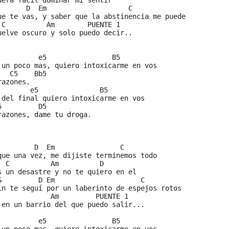
uera fácil dominar mi sentir
       D  Em                    C
ue te vas, y saber que la abstinencia me puede
 C          Am        PUENTE 1         
uelve oscuro y solo puedo decir..
          e5                B5
 un poco mas, quiero intoxicarme en vos
   C5    Bb5
razones.
        e5               B5
 del final quiero intoxicarme en vos
5         D5
razones, dame tu droga.
         D  Em                C
que una vez, me dijiste terminemos todo
  C          Am          D
s un desastre y no te quiero en el
G         D Em                     C
in te seguí por un laberinto de espejos rotos
             Am         PUENTE 1 
 en un barrio del que puedo salir...
          e5                B5