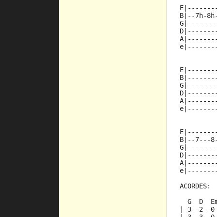
E|-------
B|--7h-8h
G|-------
D|-------
A|-------
e|-------
E|-------
B|-------
G|-------
D|-------
A|-------
e|-------
E|-------
B|--7---8
G|-------
D|-------
A|-------
e|-------
ACORDES:
  G  D  E
|-3--2--0