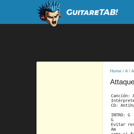
Home
/
A
/
A
Attaqu
Canción: 
Intérpret
CD: Antih
INTRO: G
G        
Evitar re
Am       