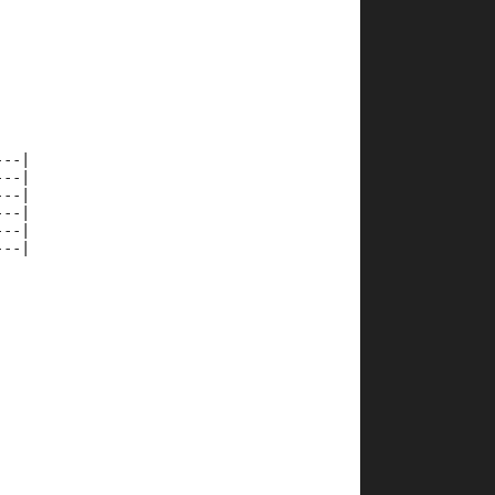
---|
---|
---|
---|
---|
---|
           