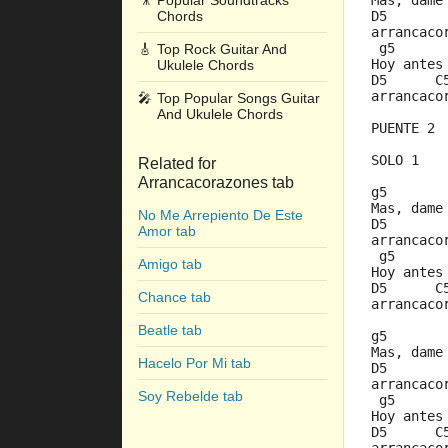
🎥
Popular Soundtracks
Mas, dame
Chords
D5       
arrancaco
 g5      
🎸
Top Rock Guitar And
Hoy antes
Ukulele Chords
D5      C
arrancaco
🎤
Top Popular Songs Guitar
And Ukulele Chords
PUENTE 2
SOLO 1
Related for
Arrancacorazones tab
g5       
Mas, dame
No Me Arrepiento De Este
D5       
Amor tab
arrancaco
 g5      
Amigo tab
Hoy antes
D5      C
Chance tab
arrancaco
Beatle tab
g5       
Mas, dame
Hacelo Por Mi tab
D5       
arrancaco
Soy Rebelde tab
 g5      
Hoy antes
D5      C