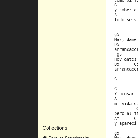
como si f
G        
y saber q
Am       
todo se v
g5       
Mas, dame
D5       
arrancaco
 g5      
Hoy antes
D5      C
arrancaco
G
G        
Y pensar 
Am       
mi vida e
         
pero al f
Am      C
y aparecí
Collections
g5       