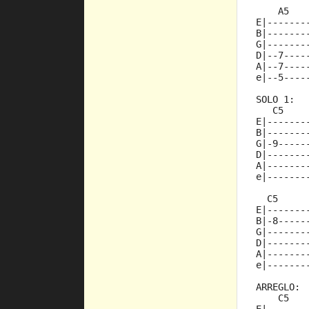
    A5   
E|-------
B|-------
G|-------
D|--7----
A|--7----
e|--5----
SOLO 1:
   C5    
E|-------
B|-------
G|-9-----
D|-------
A|-------
e|-------
  C5     
E|-------
B|-8-----
G|-------
D|-------
A|-------
e|-------
ARREGLO:
    C5   