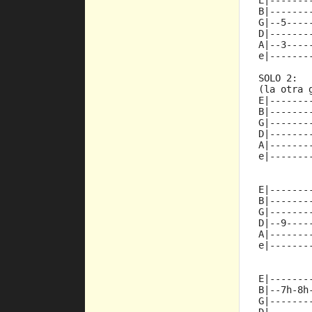
E|-------
B|-------
G|--5----
D|-------
A|--3----
e|-------
SOLO 2:
(la otra 
E|-------
B|-------
G|-------
D|-------
A|-------
e|-------
         
E|-------
B|-------
G|-------
D|--9----
A|-------
e|-------
E|-------
B|--7h-8h
G|-------