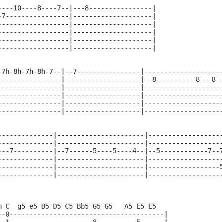
----10----8----7--|---8----------------|
-7----------------|--------------------|
------------------|--------------------|
------------------|--------------------|
------------------|--------------------|
------------------|--------------------|
-7h-8h-7h-8h-7--|--7----------------|-------------------
----------------|-------------------|--8----------8---8-
----------------|-------------------|-------------------
----------------|-------------------|-------------------
----------------|-------------------|-------------------
----------------|-------------------|-------------------
--------------|----------------------|------------------
--------------|----------------------|------------------
---7----------|--7------5----5----4--|--5------------7--
--------------|----------------------|------------------
--------------|----------------------|------------------
--------------|----------------------|------------------
m C  g5 e5 B5 D5 C5 Bb5 G5 G5   A5 E5 E5   
--0---------------------------------------|