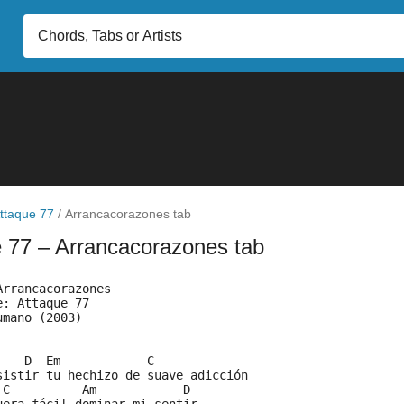
ttaque 77
/
Arrancacorazones tab
e 77
– Arrancacorazones tab
Arrancacorazones
e: Attaque 77
umano (2003)
    D  Em            C    
sistir tu hechizo de suave adicción
 C          Am            D