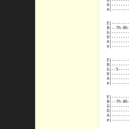
D|-------
A|-------
e|-------
E|-------
B|--7h-8h
G|-------
D|-------
A|-------
e|-------
E|-------
B|-------
G|--5----
D|-------
A|-------
e|-------
E|-------
B|--7h-8h
G|-------
D|-------
A|-------
e|-------