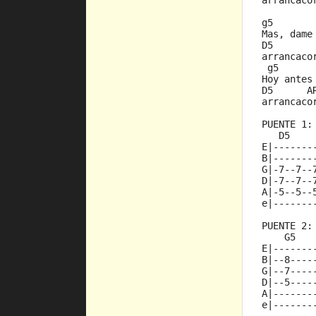
arrancaco
g5       
Mas, dame
D5       
arrancaco
 g5      
Hoy antes
D5      A
arrancaco
PUENTE 1:
   D5    
E|-------
B|-------
G|-7--7--
D|-7--7--
A|-5--5--
e|-------
PUENTE 2:
    G5   
E|-------
B|--8----
G|--7----
D|--5----
A|-------
e|-------