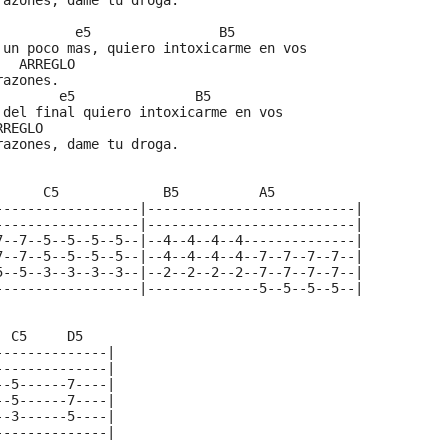
razones, dame tu droga.
          e5                B5
 un poco mas, quiero intoxicarme en vos
   ARREGLO
razones.
        e5               B5
 del final quiero intoxicarme en vos
RREGLO
razones, dame tu droga.
  
      C5             B5          A5           
------------------|--------------------------|
------------------|--------------------------|
7--7--5--5--5--5--|--4--4--4--4--------------|
7--7--5--5--5--5--|--4--4--4--4--7--7--7--7--|
5--5--3--3--3--3--|--2--2--2--2--7--7--7--7--|
------------------|--------------5--5--5--5--|
  C5     D5    
--------------|
--------------|
--5------7----|
--5------7----|
--3------5----|
--------------|