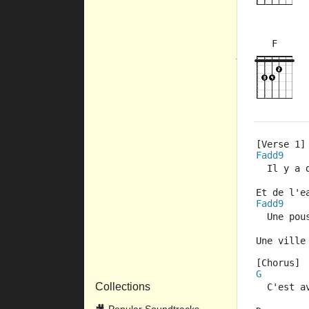
F
×
×
×
×
10fr
5fr
[Verse 1]
Fadd9
  Il y a 
Et de l'e
Fadd9
  Une pou
Une ville
[Chorus]
G
Collections
  C'est a