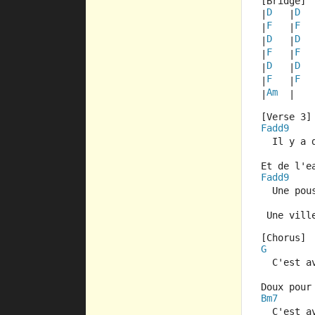
[Bridge]
D
D
|
   |
  
F
F
|
   |
  
D
D
|
   |
  
F
F
|
   |
  
D
D
|
   |
  
F
F
|
   |
  
Am
|
  |
[Verse 3]
Fadd9
  Il y a 
Et de l'e
Fadd9
  Une pou
 Une vill
[Chorus]
G
  C'est a
Doux pour
Bm7
  C'est a