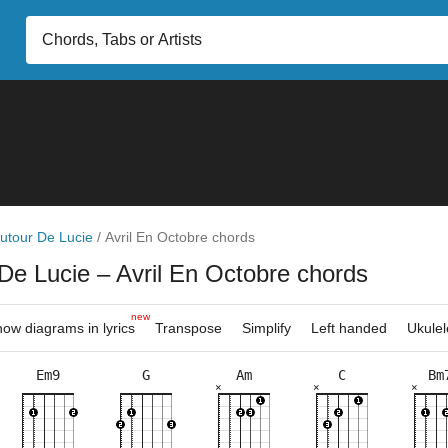
utour De Lucie
/
Avril En Octobre chords
 De Lucie
– Avril En Octobre chords
new
ow diagrams in lyrics
Transpose
Simplify
Left handed
Ukulel
Em9
G
Am
C
Bm
×
×
×
×
×
×
×
×
×
×
×
×
×
×
×
×
×
×
×
×
×
3fr
10fr
8fr
2fr
10f