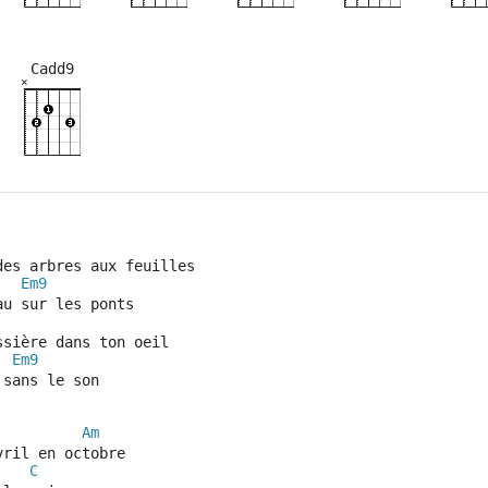
Cadd9
×
×
×
×
×
×
×
×
×
×
×
×
3fr
8fr
5fr
8fr
des arbres aux feuilles
Em9
au sur les ponts
ssière dans ton oeil
Em9
 sans le son
Am
vril en octobre
C