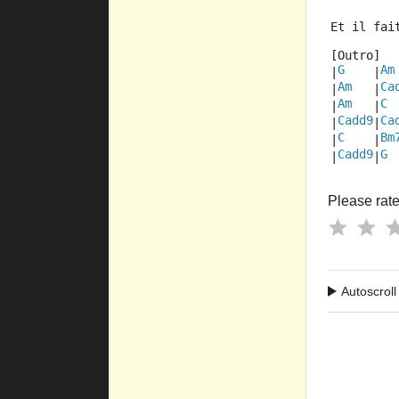
Et il fai
[Outro]
G
Am
|
    |
Am
Ca
|
   |
Am
C
|
   |
 
Cadd9
Ca
|
|
C
Bm
|
    |
Cadd9
G
|
|
 
Please rate 
Autoscroll