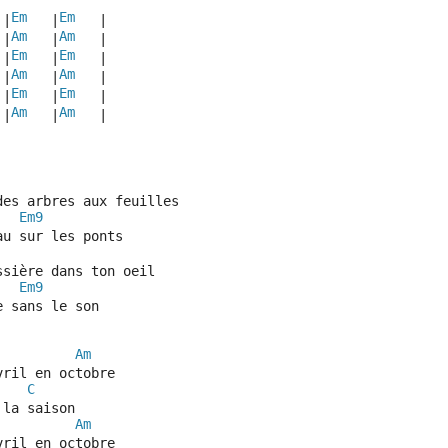
Em
Em
 |
   |
   | 
Am
Am
 |
   |
   | 
Em
Em
 |
   |
   | 
Am
Am
 |
   |
   | 
Em
Em
 |
   |
   | 
Am
Am
 |
   |
   |
des arbres aux feuilles
Em9
au sur les ponts
ssière dans ton oeil
Em9
e sans le son
Am
vril en octobre
C
 la saison
Am
vril en octobre