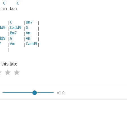
C
C
t si bon
C
Bm7
    |
     |
  |
dd9
Cadd9
G
 |
 |
    |  
Bm7
Am
    |
   |
   |
dd9
G
Am
 |
     |
   |  
7
Am
Cadd9
   |
    |
|
    |
this tab:
x
1.0