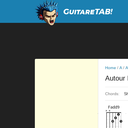
Home
/
A
/
A
Autour
Chords:
Sh
Fadd9
×
×
×
×
×
×
10fr
11fr