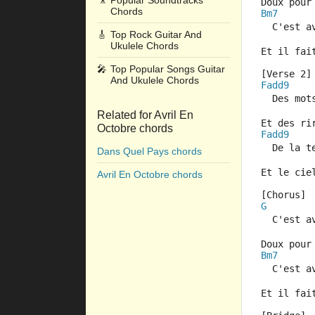
🎥
Popular Soundtracks
Doux pour
Chords
Bm7
  C'est a
🎸
Top Rock Guitar And
Ukulele Chords
Et il fai
🎤
Top Popular Songs Guitar
[Verse 2]
And Ukulele Chords
Fadd9
  Des mot
Related for Avril En
Et des ri
Octobre chords
Fadd9
  De la t
Dans Quel Pays chords
Et le cie
Avril En Octobre chords
[Chorus]
G
  C'est a
Doux pour
Bm7
  C'est a
Et il fai