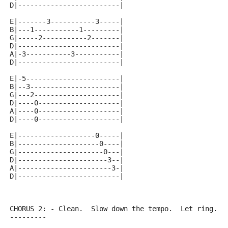
D|-------------------------|
E|-------3-----------3-----|
B|---1-----------1---------|
G|-----2-----------2-------|
D|-------------------------|
A|-3-----------3-----------|
D|-------------------------|
E|-5-----------------------|
B|--3----------------------|
G|---2---------------------|
D|----0--------------------|
A|----0--------------------|
D|----0--------------------|
E|-------------------0-----|
B|--------------------0----|
G|---------------------0---|
D|----------------------3--|
A|-----------------------3-|
D|-------------------------|
CHORUS 2: - Clean.  Slow down the tempo.  Let ring.
---------