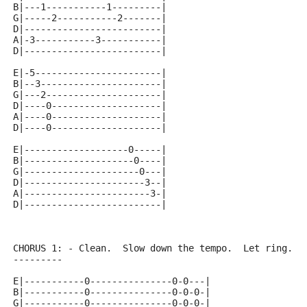
B|---1-----------1---------|
G|-----2-----------2-------|
D|-------------------------|
A|-3-----------3-----------|
D|-------------------------|
E|-5-----------------------|
B|--3----------------------|
G|---2---------------------|
D|----0--------------------|
A|----0--------------------|
D|----0--------------------|
E|-------------------0-----|
B|--------------------0----|
G|---------------------0---|
D|----------------------3--|
A|-----------------------3-|
D|-------------------------|
CHORUS 1: - Clean.  Slow down the tempo.  Let ring.
---------
E|-----------0---------------0-0---|
B|-----------0---------------0-0-0-|
G|-----------0---------------0-0-0-|