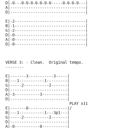
D|-0---0-0-0-0-0-0-0-----0-0-0-0---|
A|---------------------------------|
D|---------------------------------|
E|-2-------------------------------|
B|-1-------------------------------|
G|-2-------------------------------|
D|-0-------------------------------|
A|-0-------------------------------|
D|-0-------------------------------|
VERSE 3: - Clean.  Original tempo.
--------
E|-------3-----------3-----|
B|---1-----------1---------|
G|-----2-----------2-------|
D|-------------------------|
A|-3-----------3-----------|
D|-------------------------|
                            PLAY x11
E|-------0-----------------|/
B|---1-----------1---3p1---|
G|-----2-----------2-------|
D|-------------------------|
A|-0-----------0-----------|