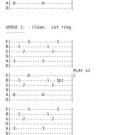
A|-0-----------0-----------|
D|-------------------------|
VERSE 1: - Clean.  Let ring.
--------
E|-------3-----------3-----|
B|---1-----------1---------|
G|-----2-----------2-------|
D|-------------------------|
A|-3-----------3-----------|
D|-------------------------|
                            PLAY x3
E|-------0-----------------|/
B|---1-----------1---3p1---|
G|-----2-----------2-------|
D|-------------------------|
A|-0-----------0-----------|
D|-------------------------|
E|-------3-----------3-----|
B|---1-----------1---------|
G|-----2-----------2-------|
D|-------------------------|
A|-3-----------3-----------|
D|-------------------------|