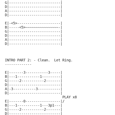
G|-------------------------|
D|-------------------------|
A|-------------------------|
D|-------------------------|
E|-<5>---------------------|
B|-----<5>~~~~~~~~~~~~~~~~-|
G|-------------------------|
D|-------------------------|
A|-------------------------|
D|-------------------------|
INTRO PART 2: - Clean.  Let Ring.
-------------
E|-------3-----------3-----|
B|---1-----------1---------|
G|-----2-----------2-------|
D|-------------------------|
A|-3-----------3-----------|
D|-------------------------|
                            PLAY x8
E|-------0-----------------|/
B|---1-----------1---3p1---|
G|-----2-----------2-------|
D|-------------------------|