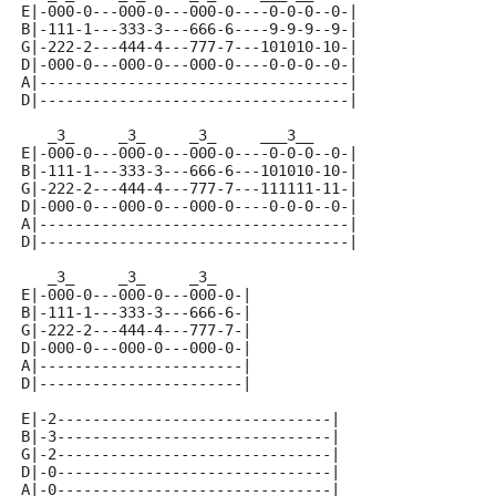
E|-000-0---000-0---000-0----0-0-0--0-|
B|-111-1---333-3---666-6----9-9-9--9-|
G|-222-2---444-4---777-7---101010-10-|
D|-000-0---000-0---000-0----0-0-0--0-|
A|-----------------------------------|
D|-----------------------------------|
   _3_     _3_     _3_     ___3__
E|-000-0---000-0---000-0----0-0-0--0-|
B|-111-1---333-3---666-6---101010-10-|
G|-222-2---444-4---777-7---111111-11-|
D|-000-0---000-0---000-0----0-0-0--0-|
A|-----------------------------------|
D|-----------------------------------|
   _3_     _3_     _3_
E|-000-0---000-0---000-0-|
B|-111-1---333-3---666-6-|
G|-222-2---444-4---777-7-|
D|-000-0---000-0---000-0-|
A|-----------------------|
D|-----------------------|
E|-2-------------------------------|
B|-3-------------------------------|
G|-2-------------------------------|
D|-0-------------------------------|
A|-0-------------------------------|