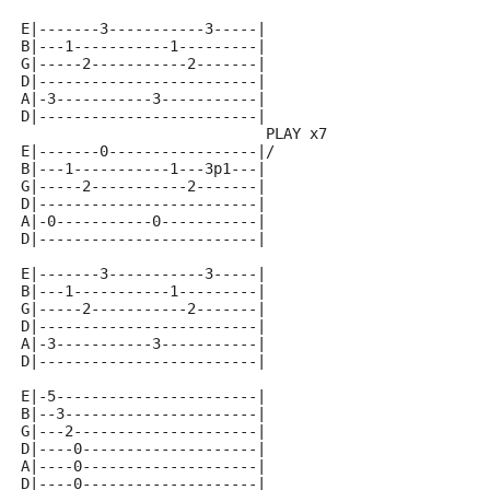
E|-------3-----------3-----|
B|---1-----------1---------|
G|-----2-----------2-------|
D|-------------------------|
A|-3-----------3-----------|
D|-------------------------|
                            PLAY x7
E|-------0-----------------|/
B|---1-----------1---3p1---|
G|-----2-----------2-------|
D|-------------------------|
A|-0-----------0-----------|
D|-------------------------|
E|-------3-----------3-----|
B|---1-----------1---------|
G|-----2-----------2-------|
D|-------------------------|
A|-3-----------3-----------|
D|-------------------------|
E|-5-----------------------|
B|--3----------------------|
G|---2---------------------|
D|----0--------------------|
A|----0--------------------|
D|----0--------------------|