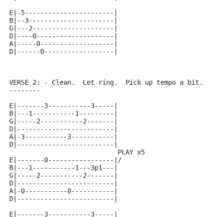
E|-5-----------------------|
B|--3----------------------|
G|---2---------------------|
D|----0--------------------|
A|-----0-------------------|
D|------0------------------|
VERSE 2: - Clean.  Let ring.  Pick up tempo a bit.
--------
E|-------3-----------3-----|
B|---1-----------1---------|
G|-----2-----------2-------|
D|-------------------------|
A|-3-----------3-----------|
D|-------------------------|
                            PLAY x5
E|-------0-----------------|/
B|---1-----------1---3p1---|
G|-----2-----------2-------|
D|-------------------------|
A|-0-----------0-----------|
D|-------------------------|
E|-------3-----------3-----|