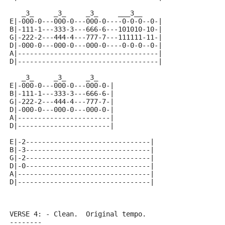
   _3_     _3_     _3_     ___3__
E|-000-0---000-0---000-0----0-0-0--0-|
B|-111-1---333-3---666-6---101010-10-|
G|-222-2---444-4---777-7---111111-11-|
D|-000-0---000-0---000-0----0-0-0--0-|
A|-----------------------------------|
D|-----------------------------------|
   _3_     _3_     _3_
E|-000-0---000-0---000-0-|
B|-111-1---333-3---666-6-|
G|-222-2---444-4---777-7-|
D|-000-0---000-0---000-0-|
A|-----------------------|
D|-----------------------|
E|-2-------------------------------|
B|-3-------------------------------|
G|-2-------------------------------|
D|-0-------------------------------|
A|---------------------------------|
D|---------------------------------|
VERSE 4: - Clean.  Original tempo.
--------