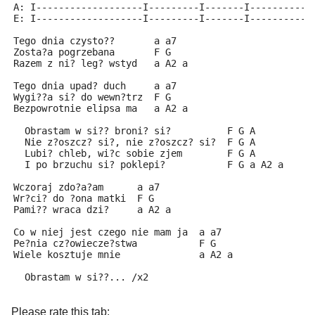
A: I-------------------I---------I-------I-----------
E: I-------------------I---------I-------I-----------
Tego dnia czysto??       a a7
Zosta?a pogrzebana       F G
Razem z ni? leg? wstyd   a A2 a
Tego dnia upad? duch     a a7
Wygi??a si? do wewn?trz  F G
Bezpowrotnie elipsa ma   a A2 a
  Obrastam w si?? broni? si?          F G A
  Nie z?oszcz? si?, nie z?oszcz? si?  F G A
  Lubi? chleb, wi?c sobie zjem        F G A
  I po brzuchu si? poklepi?           F G a A2 a
Wczoraj zdo?a?am      a a7
Wr?ci? do ?ona matki  F G
Pami?? wraca dzi?     a A2 a
Co w niej jest czego nie mam ja  a a7
Pe?nia cz?owiecze?stwa           F G
Wiele kosztuje mnie              a A2 a
  Obrastam w si??... /x2
Please rate this tab: