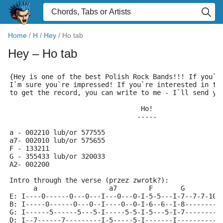
Home
/
H
/
Hey
/
Ho tab
Hey
– Ho tab
{Hey is one of the best Polish Rock Bands!!! If you`v
I`m sure you`re impressed! If you`re interested in th
to get the record, you can write to me - I`ll send yo
                                 Ho!
				-----
a - 002210 lub/or 577555
a7- 002010 lub/or 575655
F - 133211
G - 355433 lub/or 320033
A2- 002200
Intro through the verse (przez zwrotk?):
      a                  a7        F       G         
E: I----0------0---0---I---0---0-I-5-5---I-7--7-7-10-
B: I-----0------0---0--I----0--0-I-6--6--I-8---------
G: I------5------5---5-I-----5-5-I-5---5-I-7---------
D: I--7------7---------I-5-----5-I-------I-----------