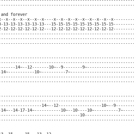
--------------------------------------------------------
--------------------------------------------------------
 and forever
x--x--x--x--x--x--x----x--x--x--x--x--x--x--x--x--------
3-13-13-13-13-13-13---15-15-15-15-15-15-15-15-15--------
2-12-12-12-12-12-12---12-12-12-12-12-12-12-12-12--------
--------------------------------------------------------
--------------------------------------------------------
--------------------------------------------------------
--------------------------------------------------------
--------------------------------------------------------
-------14~--12-------10~--9--------9~-------------------
-14~-----------10~----------7~--------------------------
--------------------------------------------------------
--------------------------------------------------------
--------------------------------------------------------
--------------------------------------------------------
------------------14~--12------------------10~--9-------
-14~--14-17-14~-----------10~--10----10~----------7~----
----------------------------------10--------------------
--------------------------------------------------------