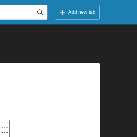
Add new tab
----|
----|
----|