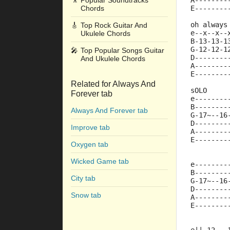
🎥
Popular Soundtracks
A--------
Chords
E--------
oh always
🎸
Top Rock Guitar And
e--x--x--
Ukulele Chords
B-13-13-1
G-12-12-1
🎤
Top Popular Songs Guitar
D--------
And Ukulele Chords
A--------
E--------
Related for Always And
sOLO
Forever tab
e--------
B--------
Always And Forever tab
G-17~--16
D--------
Improve tab
A--------
E--------
Oxygen tab
Wicked Game tab
e--------
B--------
City tab
G-17~--16
D--------
Snow tab
A--------
E--------