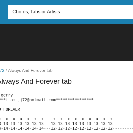
j72
/
Always And Forever tab
Always And Forever tab
 gerry
***i_am_jj72@hotmail.com****************
D FOREVER
x--x--x--x--x--x--x----x--x--x--x--x--x--x--x--x--------
3-13-13-13-13-13-13---13-13-13-13-13-13-13-13-13--------
4-14-14-14-14-14-14---12-12-12-12-12-12-12-12-12--------