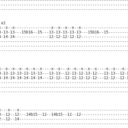
--------------------------------------------------------
--------------------------------------------------------
--------------------------------------------------------
 x2
x--x--x----------------x--x--x--x--x--------------------
3-13-13---15b16--15---13-13-13-13-13---15b16--15--------
4-14-14---------------12-12-12-12-12--------------------
--------------------------------------------------------
--------------------------------------------------------
--------------------------------------------------------
x--x--x--x--x--x--x----x--x---x--x--x--x--x----x--x---x-
3-13-13-13-13-13-13---13-13--12-13-12-13-12---13-13--12-
4-14-14-14-14-14-14---12-12--12-12-12-12-12---12-12--12-
--------------------------------------------------------
--------------------------------------------------------
--------------------------------------------------------
 
x---x---x-----------------------------------------------
3--12--12---14b15--12--14b15--12--12--------------------
2--12--14-----------------------------------------------
--------------------------------------------------------