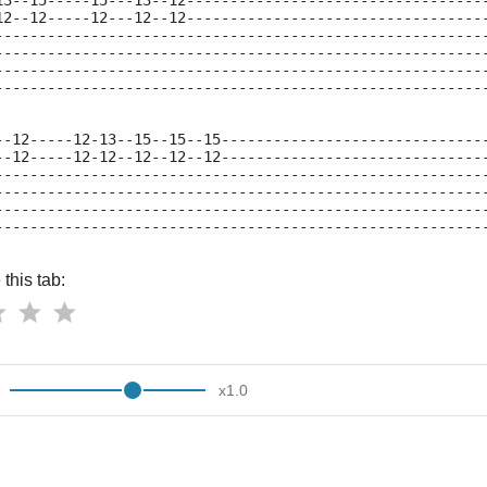
13--15-----15---13--12----------------------------------
12--12-----12---12--12----------------------------------
--------------------------------------------------------
--------------------------------------------------------
--------------------------------------------------------
--------------------------------------------------------
--12-----12-13--15--15--15------------------------------
--12-----12-12--12--12--12------------------------------
--------------------------------------------------------
--------------------------------------------------------
--------------------------------------------------------
--------------------------------------------------------
this tab:
x
1.0