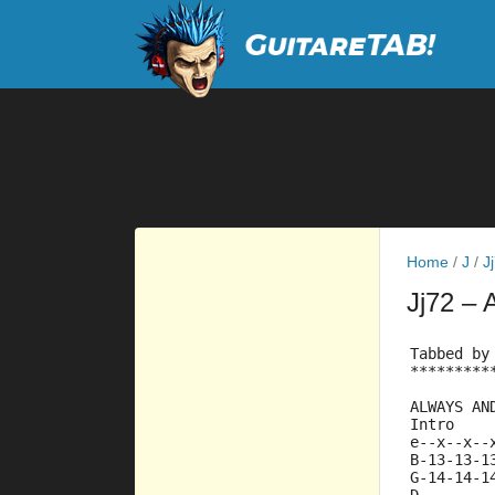
Home
/
J
/
J
Jj72
– 
Tabbed by
*********
ALWAYS AN
Intro
e--x--x--
B-13-13-1
G-14-14-1