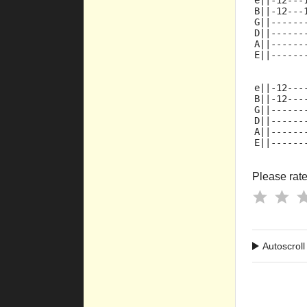
e||-12---
B||-12---
G||------
D||------
A||------
E||------
e||-12---
B||-12---
G||------
D||------
A||------
E||------
Please rate 
Autoscroll