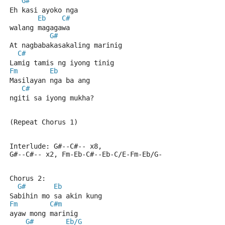
G#
Eh kasi ayoko nga 
Eb
C#
walang magagawa
G#
At nagbabakasakaling marinig
C#
Lamig tamis ng iyong tinig
Fm
Eb
Masilayan nga ba ang 
C#
ngiti sa iyong mukha?
(Repeat Chorus 1)
Interlude: G#--C#-- x8, 
G#--C#-- x2, Fm-Eb-C#--Eb-C/E-Fm-Eb/G-
Chorus 2:
G#
Eb
Sabihin mo sa akin kung 
Fm
C#m
ayaw mong marinig
G#
Eb/G