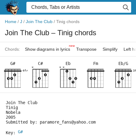
Home
/
J
/
Join The Club
/
Tinig chords
Join The Club
– Tinig chords
new
Chords:
Show diagrams in lyrics
Transpose
Simplify
Left 
G#
C#
Eb
Fm
Eb/G
×
×
×
4fr
3
Join The Club
Tinig
Nobela
2005
Submitted by: paramore_fans@yahoo.com
G#
Key: 