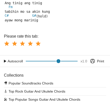
Ang tinig ang tinig
Fm
Sabihin mo sa akin kung 
C#
G#
(hold)
ayaw mong marinig
Please rate this tab:
Autoscroll
x
1.0
Print
Collections
🎥
Popular Soundtracks Chords
🎸
Top Rock Guitar And Ukulele Chords
🎤
Top Popular Songs Guitar And Ukulele Chords