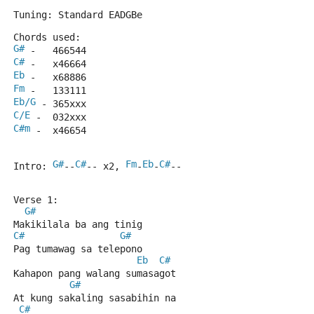
Tuning: Standard EADGBe
Chords used:
G#
 -   466544
C#
 -   x46664
Eb
 -   x68886
Fm
 -   133111
Eb/G
 - 365xxx
C/E
 -  032xxx
C#m
 -  x46654
G#
C#
Fm
Eb
C#
Intro: 
--
-- x2, 
-
-
--
Verse 1:
G#
Makikilala ba ang tinig
C#
G#
Pag tumawag sa telepono
Eb
C#
Kahapon pang walang sumasagot
G#
At kung sakaling sasabihin na
C#