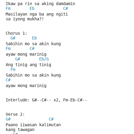
Ikaw pa rin sa aking damdamin
Fm
Eb
C#
Masilayan nga ba ang ngiti 
sa iyong mukha?!
Chorus 1:
G#
Eb
Sabihin mo sa akin kung 
Fm
C#
ayaw mong marinig
G#
Eb/G
Ang tinig ang tinig
Fm
Sabihin mo sa akin kung 
C#
ayaw mong marinig
Interlude: G#--C#-- x2, Fm-Eb-C#--
Verse 2:
G#
C#
Paano iiwasan kalimutan 
kang tawagan