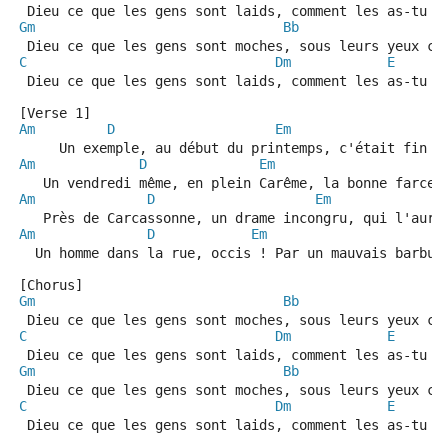
 Dieu ce que les gens sont laids, comment les as-tu f
Gm
Bb
 Dieu ce que les gens sont moches, sous leurs yeux ce
C
Dm
E
 Dieu ce que les gens sont laids, comment les as-tu f
[Verse 1]
Am
D
Em
     Un exemple, au début du printemps, c'était fin m
Am
D
Em
   Un vendredi même, en plein Carême, la bonne farce!
Am
D
Em
   Près de Carcassonne, un drame incongru, qui l'aura
Am
D
Em
  Un homme dans la rue, occis ! Par un mauvais barbu
[Chorus]
Gm
Bb
 Dieu ce que les gens sont moches, sous leurs yeux ce
C
Dm
E
 Dieu ce que les gens sont laids, comment les as-tu f
Gm
Bb
 Dieu ce que les gens sont moches, sous leurs yeux ce
C
Dm
E
 Dieu ce que les gens sont laids, comment les as-tu f