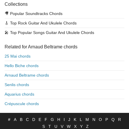
Collections
🎥
Popular Soundtracks Chords
🎸
Top Rock Guitar And Ukulele Chords
🎤
Top Popular Songs Guitar And Ukulele Chords
Related for Arnaud Beltrame chords
25 Mai chords
Hello Biche chords
Arnaud Beltrame chords
Senlis chords
Aquarius chords
Crépuscule chords
#
A
B
C
D
E
F
G
H
I
J
K
L
M
N
O
P
Q
R
S
T
U
V
W
X
Y
Z