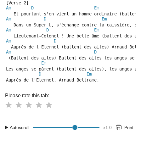
[Verse 2]
Am
D
Em
   Et pourtant s'en vient un homme ordinaire (battent
Am
D
Em
   Dans un Super U, s'échange contre la caissière, co
Am
D
Em
   Lieutenant-Colonel ! Une belle âme (battent des ai
Am
D
  Auprès de l'Eternel (battent des ailes) Arnaud Belt
Am
D
 (Battent des ailes) Battent des ailes les anges se p
Em
Les anges se pâment (battent des ailes), les anges se
D
Em
Auprès de l'Eternel, Arnaud Beltrame.
Please rate this tab:
Autoscroll
x
1.0
Print