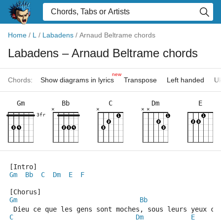
Home
/
L
/
Labadens
/
Arnaud Beltrame chords
Labadens
– Arnaud Beltrame chords
new
Chords:
Show diagrams in lyrics
Transpose
Left handed
Uk
Gm
Bb
C
Dm
E
×
×
×
×
3fr
[Intro]
Gm
Bb
C
Dm
E
F
[Chorus]
Gm
Bb
 Dieu ce que les gens sont moches, sous leurs yeux ce
C
Dm
E