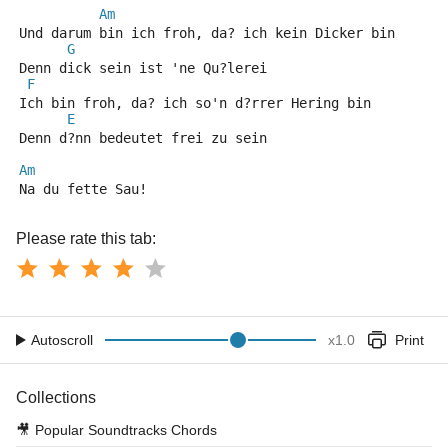
Am
Und darum bin ich froh, da? ich kein Dicker bin
G
Denn dick sein ist 'ne Qu?lerei
F
Ich bin froh, da? ich so'n d?rrer Hering bin
E
Denn d?nn bedeutet frei zu sein
Am
Na du fette Sau!
Please rate this tab:
Autoscroll
x
1.0
Print
Collections
🎥
Popular Soundtracks Chords