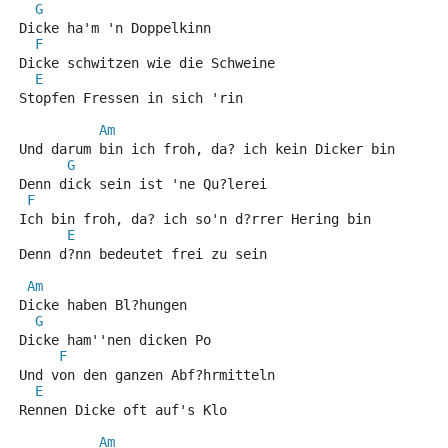
G
Dicke ha'm 'n Doppelkinn
F
Dicke schwitzen wie die Schweine
E
Stopfen Fressen in sich 'rin
Am
Und darum bin ich froh, da? ich kein Dicker bin
G
Denn dick sein ist 'ne Qu?lerei
F
Ich bin froh, da? ich so'n d?rrer Hering bin
E
Denn d?nn bedeutet frei zu sein
Am
Dicke haben Bl?hungen
G
Dicke ham''nen dicken Po
F
Und von den ganzen Abf?hrmitteln
E
Rennen Dicke oft auf's Klo
Am