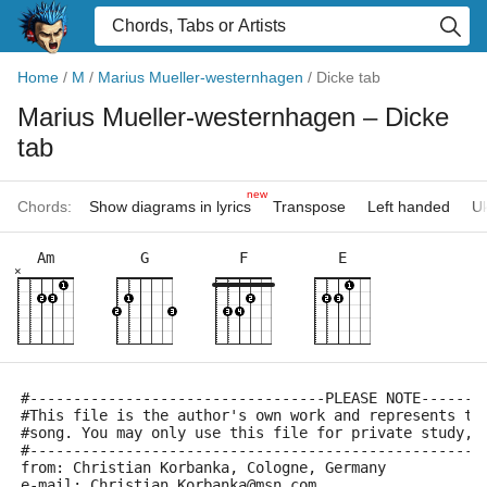
Home
/
M
/
Marius Mueller-westernhagen
/
Dicke tab
Marius Mueller-westernhagen
– Dicke
tab
new
Chords:
Show diagrams in lyrics
Transpose
Left handed
Uk
Am
G
F
E
×
#----------------------------------PLEASE NOTE-------
#This file is the author's own work and represents th
#song. You may only use this file for private study, 
#----------------------------------------------------
from: Christian Korbanka, Cologne, Germany
e-mail: Christian_Korbanka@msn.com