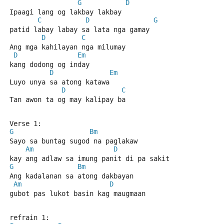
G
D
Ipaagi lang og lakbay lakbay 
C
D
G
patid labay labay sa lata nga gamay
D
C
Ang mga kahilayan nga milumay
D
Em
kang dodong og inday
D
Em
Luyo unya sa atong katawa
D
C
Tan awon ta og may kalipay ba
Verse 1:
G
Bm
Sayo sa buntag sugod na paglakaw 
Am
D
kay ang adlaw sa imung panit di pa sakit
G
Bm
Ang kadalanan sa atong dakbayan 
Am
D
gubot pas lukot basin kag maugmaan
refrain 1: