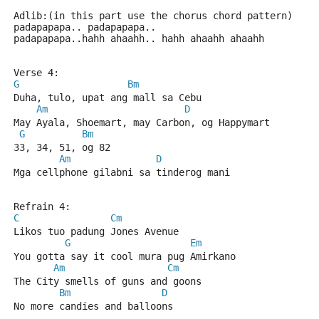
Adlib:(in this part use the chorus chord pattern) 
padapapapa.. padapapapa..
padapapapa..hahh ahaahh.. hahh ahaahh ahaahh
Verse 4:
G
Bm
Duha, tulo, upat ang mall sa Cebu
Am
D
May Ayala, Shoemart, may Carbon, og Happymart
G
Bm
33, 34, 51, og 82
Am
D
Mga cellphone gilabni sa tinderog mani
Refrain 4:
C
Cm
Likos tuo padung Jones Avenue
G
Em
You gotta say it cool mura pug Amirkano
Am
Cm
The City smells of guns and goons
Bm
D
No more candies and balloons