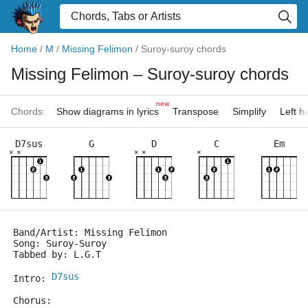
Home
/
M
/
Missing Felimon
/
Suroy-suroy chords
Missing Felimon
– Suroy-suroy chords
new
Chords:
Show diagrams in lyrics
Transpose
Simplify
Left 
D7sus
G
D
C
Em
×
×
×
×
×
Band/Artist: Missing Felimon
Song: Suroy-Suroy
Tabbed by: L.G.T
D7sus
Intro: 
Chorus: