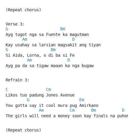
(Repeat chorus)
Verse 3:
G
Bm
Ayg tugot nga sa Fuente ka magutman
Am
D
Kay usahay sa larsian magsakit ang tiyan
G
Bm
Si Aida, Lorna, o di ba si Fe
Am
D
Ayg pa da sa tigaw maaan ka nga bugaw
Refrain 3:
C
Cm
Likos tuo padung Jones Avenue
G
Em
You gotta say it cool mura pug Amirkano
Am
Cm
Bm
D
The girls will need a money soon kay finals na puhon
(Repeat chorus)