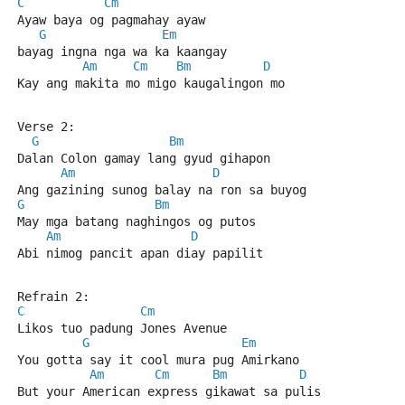
C
Cm
Ayaw baya og pagmahay ayaw 
G
Em
bayag ingna nga wa ka kaangay
Am
Cm
Bm
D
Kay ang makita mo migo kaugalingon mo
Verse 2:
G
Bm
Dalan Colon gamay lang gyud gihapon
Am
D
Ang gazining sunog balay na ron sa buyog
G
Bm
May mga batang naghingos og putos
Am
D
Abi nimog pancit apan diay papilit
Refrain 2:
C
Cm
Likos tuo padung Jones Avenue
G
Em
You gotta say it cool mura pug Amirkano
Am
Cm
Bm
D
But your American express gikawat sa pulis