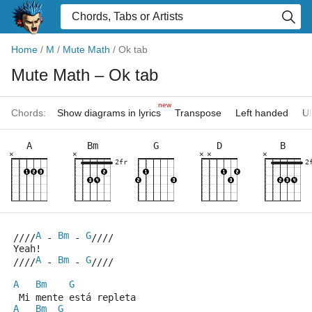
Home
/
M
/
Mute Math
/
Ok tab
Mute Math
– Ok tab
new
Chords:
Show diagrams in lyrics
Transpose
Left handed
Uk
A
Bm
G
D
B
×
×
×
×
×
2fr
2
A
Bm
G
////
 - 
 - 
////
Yeah!
A
Bm
G
////
 - 
 - 
////
A
Bm
G
 Mi mente está repleta
A
Bm
G