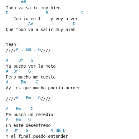
A#
Todo va salir muy bien
D
B
G
   Confío en Ti   y voy a ver
A#
D
Que todo va a salir muy bien
Yeah!
A
Bm
G
////
 - 
 - 
////
A
Bm
G
Ya puedo ver la meta
A
Bm
G
Pero mucho me cuesta
A
Bm
G
Ay, es que mucho podría perder
A
Bm
G
////
 - 
 - 
////
A
Bm
G
Me busco un remedio
A
Bm
G
En este desenfreno
A
Bm
G
A
Bm
D
Y al final puedo entender