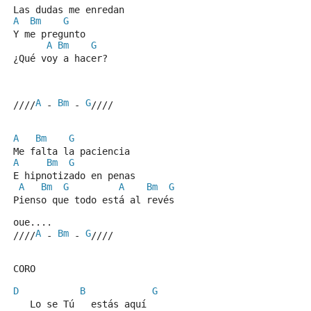
Las dudas me enredan
A
Bm
G
Y me pregunto
A
Bm
G
¿Qué voy a hacer?
A
Bm
G
////
 - 
 - 
////
A
Bm
G
Me falta la paciencia
A
Bm
G
E hipnotizado en penas
A
Bm
G
A
Bm
G
Pienso que todo está al revés
oue....
A
Bm
G
////
 - 
 - 
////
CORO
D
B
G
   Lo se Tú   estás aquí