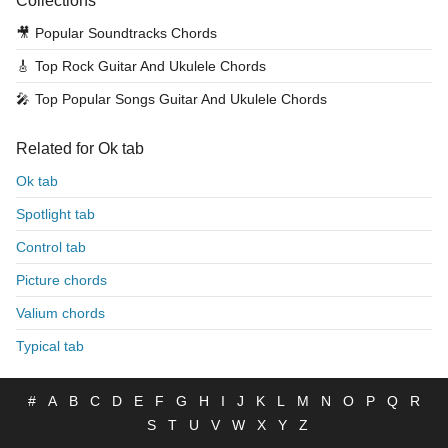
Collections
🎥
Popular Soundtracks Chords
🎸
Top Rock Guitar And Ukulele Chords
🎤
Top Popular Songs Guitar And Ukulele Chords
Related for Ok tab
Ok tab
Spotlight tab
Control tab
Picture chords
Valium chords
Typical tab
#
A
B
C
D
E
F
G
H
I
J
K
L
M
N
O
P
Q
R
S
T
U
V
W
X
Y
Z