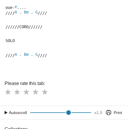
e
oue-
....
A
Bm
G
////
 - 
 - 
////
//////CORO//////
SOLO
A
Bm
G
////
 - 
 - 
////
Please rate this tab:
Autoscroll
x
1.0
Print