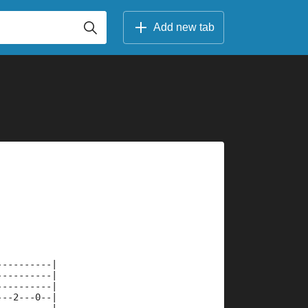
Add new tab
----------|
----------|
----------|
---2---0--|