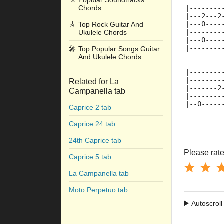
🎥
Popular Soundtracks
Chords
|--------
|---2---2
|---0----
🎸
Top Rock Guitar And
|--------
Ukulele Chords
|---0----
|--------
🎤
Top Popular Songs Guitar
And Ukulele Chords
|--------
|--------
Related for La
|-------2
Campanella tab
|--------
|--0-----
Caprice 2 tab
Caprice 24 tab
24th Caprice tab
Please rate 
Caprice 5 tab
La Campanella tab
Moto Perpetuo tab
Autoscroll