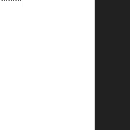
----------|
----------|
-|
-|
-|
-|
-|
-|