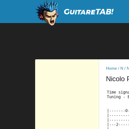
Home
/
N
/
N
Nicolo 
Time sign
Tuning - 
|-------0
|--------
|--------
|---2----