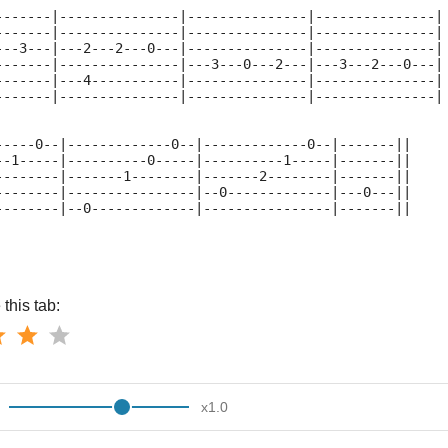
-------|---------------|---------------|---------------|
-------|---------------|---------------|---------------|
---3---|---2---2---0---|---------------|---------------|
-------|---------------|---3---0---2---|---3---2---0---|
-------|---4-----------|---------------|---------------|
-------|---------------|---------------|---------------|
-----0--|-------------0--|-------------0--|-------||
--1-----|----------0-----|----------1-----|-------||
--------|-------1--------|-------2--------|-------||
--------|----------------|--0-------------|---0---||
--------|--0-------------|----------------|-------||
this tab:
x
1.0