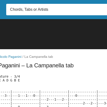
icolo Paganini
/
La Campanella tab
Paganini
– La Campanella tab
ature - 3/4
E A D G B E
------|--------------|--------------|--------------|----
---3--|---1---1---0--|--------------|---0----------|----
------|--------------|---2---1---2--|--------------|----
------|--------------|--------------|-------2---2--|---3