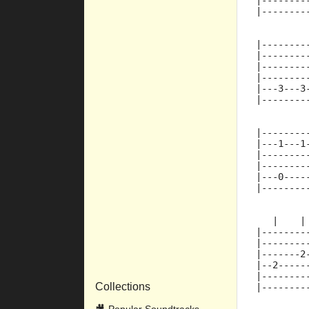
|--------
|--------
         
|--------
|--------
|--------
|--------
|---3---3
|--------
         
|--------
|---1---1
|--------
|--------
|---0----
|--------
         
   |    |
|--------
|--------
|-------2
|--2-----
|--------
Collections
|--------