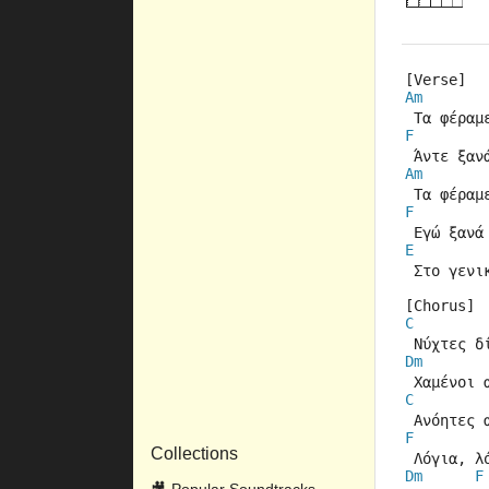
[Verse]
Am
 Τα φέραμ
F
 Άντε ξαν
Am
 Τα φέραμ
F
 Εγώ ξανά
E
 Στο γενι
[Chorus]
C
 Νύχτες δ
Dm
 Χαμένοι 
C
 Ανόητες 
F
Collections
 Λόγια, λ
Dm
F