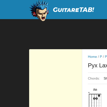
Home
/
P
/
P
Pyx La
Chords:
Sh
Am
×
×
×
×
×
3fr