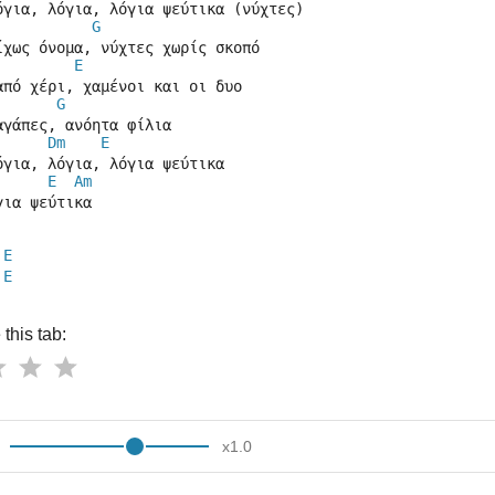
όγια, λόγια, λόγια ψεύτικα (νύχτες)
G
ίχως όνομα, νύχτες χωρίς σκοπό
E
από χέρι, χαμένοι και οι δυο
G
αγάπες, ανόητα φίλια
Dm
E
όγια, λόγια, λόγια ψεύτικα
E
Am
για ψεύτικα
E
E
this tab:
x
1.0