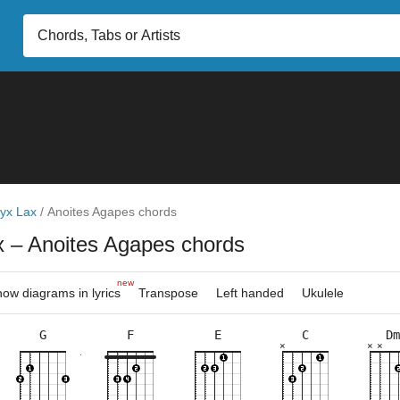
yx Lax
/
Anoites Agapes chords
x
– Anoites Agapes chords
new
ow diagrams in lyrics
Transpose
Left handed
Ukulele
G
F
E
C
Dm
×
×
×
×
×
×
×
×
×
×
×
×
×
×
×
×
×
×
×
×
×
10fr
9fr
5fr
8fr
5fr
5fr
3fr
3fr
5fr