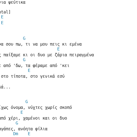
για ψεύτικα
ntal]
E
E
G
να σου πω, τι να μου πεις κι εμένα
E
ς παίξαμε κι οι δυο με ζάρια πειραγμένα
G
ε από 'δω, τα φέραμε από 'κει
E
 στο τίποτα, στο γενικά εσύ
κά...
G
ίχως όνομα, νύχτες χωρίς σκοπό
E
από χέρι, χαμένοι και οι δυο
G
αγάπες, ανόητα φίλια
Dm
E