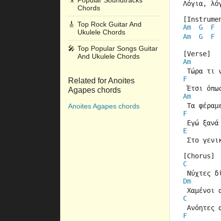
🎥
Popular Soundtracks
Λόγια, λό
Chords
[Instrume
🎸
Top Rock Guitar And
Am
G
F
Ukulele Chords
Am
G
F
🎤
Top Popular Songs Guitar
[Verse]
And Ukulele Chords
Am
 Τώρα τι 
F
Related for Anoites
 Έτσι όπω
Agapes chords
Am
 Τα φέραμ
Anoites Agapes chords
F
 Εγώ ξανά
E
 Στο γενι
[Chorus]
C
 Νύχτες δ
Dm
 Χαμένοι 
C
 Ανόητες 
F