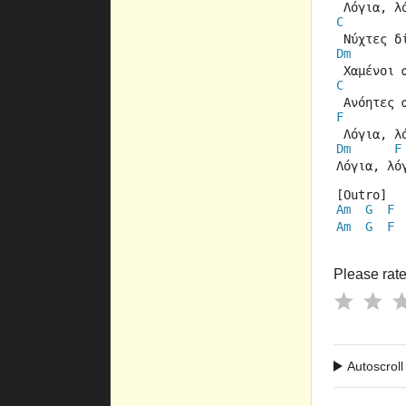
 Λόγια, λ
C
 Νύχτες δ
Dm
 Χαμένοι 
C
 Ανόητες 
F
 Λόγια, λ
Dm
F
Λόγια, λό
[Outro]
Am
G
F
Am
G
F
Please rate 
Autoscroll