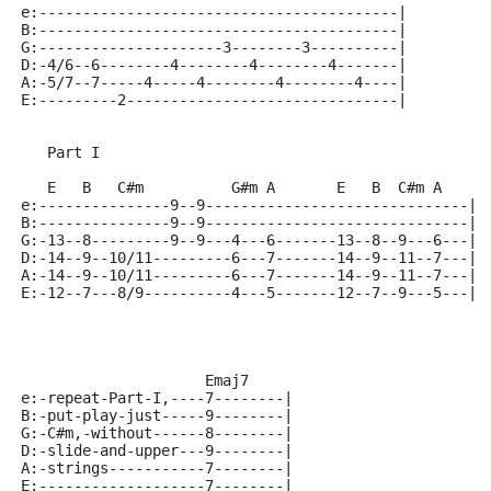
e:-----------------------------------------|
B:-----------------------------------------|
G:---------------------3--------3----------|
D:-4/6--6--------4--------4--------4-------|
A:-5/7--7-----4-----4--------4--------4----|
E:---------2-------------------------------|
   Part I
   E   B   C#m          G#m A       E   B  C#m A
e:---------------9--9------------------------------|
B:---------------9--9------------------------------|
G:-13--8---------9--9---4---6-------13--8--9---6---|
D:-14--9--10/11---------6---7-------14--9--11--7---|
A:-14--9--10/11---------6---7-------14--9--11--7---|
E:-12--7---8/9----------4---5-------12--7--9---5---|
                     Emaj7
e:-repeat-Part-I,----7--------|
B:-put-play-just-----9--------|
G:-C#m,-without------8--------|
D:-slide-and-upper---9--------|
A:-strings-----------7--------|
E:-------------------7--------|