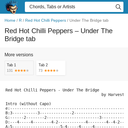
Home
/
R
/
Red Hot Chilli Peppers
/
Under The Bridge tab
Red Hot Chilli Peppers
– Under The
Bridge tab
More versions
Tab 1
Tab 2
131
73
Red Hot Chilli Peppers - Under The Bridge
                                          by Harveste
Intro (without Capo)
e:---------------------------------------------------
B:3-----------3--------------2-----------------------
G:------2--------2-----------------------3-----------
D:---4-----4--------4-2------------4--------4--4-2---
A:5---------------------5-4-----4-----4-------------5