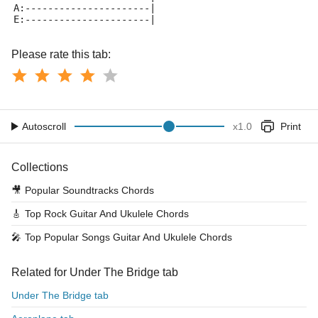
A:----------------------|
E:----------------------|
Please rate this tab:
Autoscroll
x
1.0
Print
Collections
🎥
Popular Soundtracks Chords
🎸
Top Rock Guitar And Ukulele Chords
🎤
Top Popular Songs Guitar And Ukulele Chords
Related for Under The Bridge tab
Under The Bridge tab