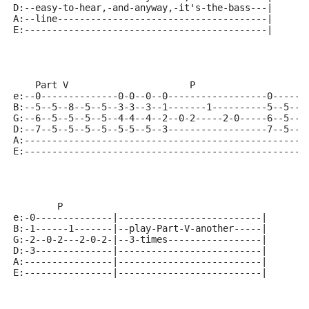
D:--easy-to-hear,-and-anyway,-it's-the-bass---|
A:--line--------------------------------------|
E:--------------------------------------------|
    Part V                      P
e:--0--------------0-0--0--0------------------0------
B:--5--5--8--5--5--3-3--3--1-------1----------5--5--8
G:--6--5--5--5--5--4-4--4--2--0-2-----2-0-----6--5--5
D:--7--5--5--5--5--5-5--5--3------------------7--5--5
A:---------------------------------------------------
E:---------------------------------------------------
        P
e:-0--------------|--------------------------|
B:-1------1-------|--play-Part-V-another-----|
G:-2--0-2---2-0-2-|--3-times-----------------|
D:-3--------------|--------------------------|
A:----------------|--------------------------|
E:----------------|--------------------------|