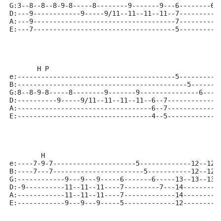
G:3--8--8--8-9-8-----8--------9-------9---6--------6-
D:---9------------9-----9/11--11--11--11--7----------
A:---9------------------------------------7----------
E:---7------------------------------------5----------
       H P
e:----------------------------------------5----------
B:-------------------------------------------5-------
G:8--8-9-8-----8--------9-------9---------------6---1
D:----------9-----9/11--11--11--11--6--7------------1
A:----------------------------------6--7------------1
E:----------------------------------4--5------------1
        H                                            
e:----7-9-7---------------------5-------------12--12-
B:----7---7-----------------------5-----------12--12-
G:------------9---9---9-----6-------6-----13--13--13-
D:-9----------11--11--11----7---------7---14---------
A:------------11--11--11----7-------------14---------
E:------------9---9---9-----5-------------12---------