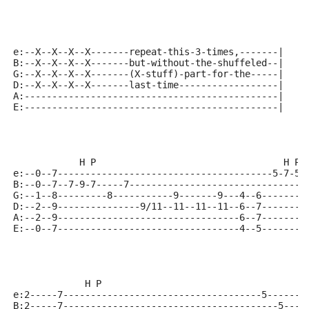
e:--X--X--X--X-------repeat-this-3-times,-------|
B:--X--X--X--X-------but-without-the-shuffeled--|
G:--X--X--X--X-------(X-stuff)-part-for-the-----|
D:--X--X--X--X-------last-time------------------|
A:----------------------------------------------|
E:----------------------------------------------|
            H P                                  H P
e:--0--7---------------------------------------5-7-5-
B:--0--7--7-9-7-----7--------------------------------
G:--1--8---------8-----------9-------9---4--6--------
D:--2--9---------------9/11--11--11--11--6--7--------
A:--2--9---------------------------------6--7--------
E:--0--7---------------------------------4--5--------
             H P
e:2-----7------------------------------------5-------
B:2-----7---------------------------------------5----