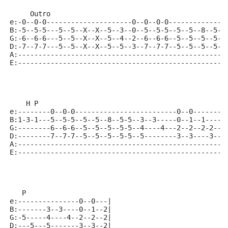
     Outro
e:-0--0-0---------------------0--0--0-0--------------
B:-5--5-5---5--5--X--X--5--3--0--5--5-5--5--5--8--5-5
G:-6--6-6---5--5--X--X--5--4--2--6--6-6--5--5--5--5-5
D:-7--7-7---5--5--X--X--5--5--3--7--7-7--5--5--5--5-5
A:---------------------------------------------------
E:---------------------------------------------------
    H P                                              
e:--------0--0-0-------------------------0--0-------0
B:1-3-1---5--5-5--5--5--8--5-5--3--3-----0--1--1----5
G:--------6--6-6--5--5--5--5-5--4----4---2--2--2-2--6
D:--------7--7-7--5--5--5--5-5--5--------3--3----3--7
A:---------------------------------------------------
E:---------------------------------------------------
   P
e:---------------0--0---|
B:-------3--3----0--1--2|
G:-5-----4----4--2--2--2|
D:---5---5-------3--3--2|