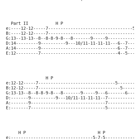
  Part II           H P                              
e:----12-12-----7----------------------------------5-
B:----12-12-----7------------------------------------
G:13--13-13--8--8-8-9-8---8-------9-----9------------
D:14---------9----------9---10/11-11-11-11---6--7----
A:14---------9-------------------------------6--7----
E:12---------7-------------------------------4--5----
                H P
e:12-12-----7-------------------------------5--------
B:12-12-----7---------------------------------5------
G:13-13--8--8-8-9-8---8-------9-----9---6-------6----
D:-------9----------9---10/11-11-11-11--7------------
A:-------9------------------------------7------------
E:-------7------------------------------5------------
     H P                             H P
e:---------------------------------5-7-5------------1