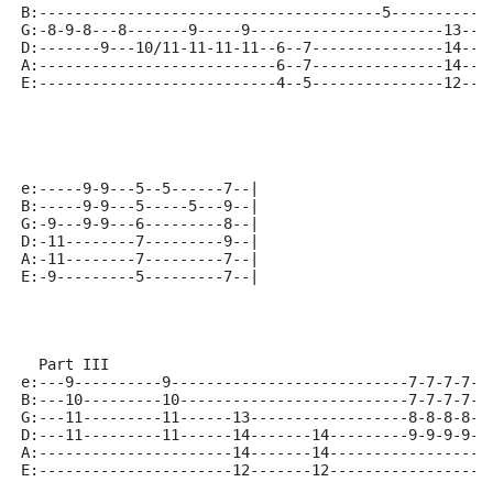
B:---------------------------------------5----------1
G:-8-9-8---8-------9-----9----------------------13--1
D:-------9---10/11-11-11-11--6--7---------------14---
A:---------------------------6--7---------------14---
E:---------------------------4--5---------------12---
e:-----9-9---5--5------7--|
B:-----9-9---5-----5---9--|
G:-9---9-9---6---------8--|
D:-11--------7---------9--|
A:-11--------7---------7--|
E:-9---------5---------7--|
  Part III
e:---9----------9---------------------------7-7-7-7-7
B:---10---------10--------------------------7-7-7-7-7
G:---11---------11------13------------------8-8-8-8-8
D:---11---------11------14-------14---------9-9-9-9-9
A:----------------------14-------14------------------
E:----------------------12-------12------------------