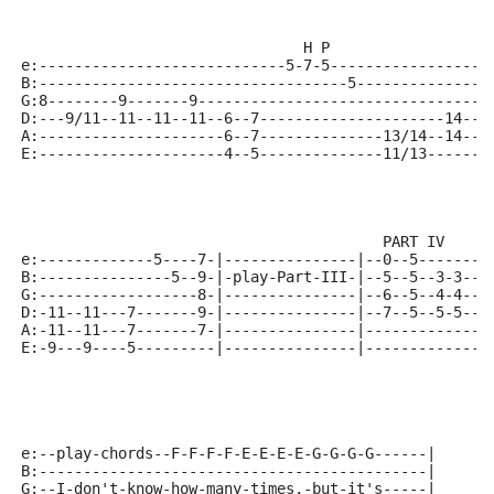
                                H P
e:----------------------------5-7-5------------------
B:-----------------------------------5---------------
G:8--------9-------9---------------------------------
D:---9/11--11--11--11--6--7---------------------14--9
A:---------------------6--7--------------13/14--14--9
E:---------------------4--5--------------11/13------7
                                         PART IV
e:-------------5----7-|---------------|--0--5--------
B:---------------5--9-|-play-Part-III-|--5--5--3-3--3
G:------------------8-|---------------|--6--5--4-4--4
D:-11--11---7-------9-|---------------|--7--5--5-5--5
A:-11--11---7-------7-|---------------|--------------
E:-9---9----5---------|---------------|--------------
e:--play-chords--F-F-F-F-E-E-E-E-G-G-G-G------|
B:--------------------------------------------|
G:--I-don't-know-how-many-times,-but-it's-----|