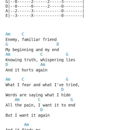
G|--0------2------2-----3--------|
D|--0------0------2-----0--------|
A|--2------3------------0--------|
E|--3------X------------0--------|
Am
C
Enemy, familiar friend
G
D
My beginning and my end
Am
C
G
Knowing truth, whispering lies
D
Am
And it hurts again
Am
C
G
What I fear and what I've tried,                     
D
Words are saying what I hide
Am
C
G
All the pain, I want it to end
D
But I want it again
Am