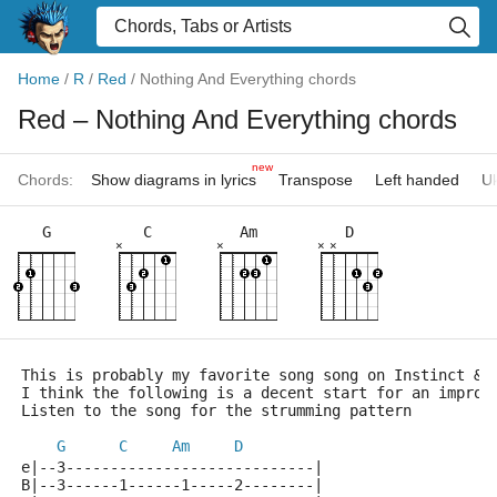
Home
/
R
/
Red
/
Nothing And Everything chords
Red
– Nothing And Everything chords
new
Chords:
Show diagrams in lyrics
Transpose
Left handed
Uk
G
C
Am
D
×
×
×
×
This is probably my favorite song song on Instinct & 
I think the following is a decent start for an improv
Listen to the song for the strumming pattern
G
C
Am
D
e|--3----------------------------|
B|--3------1------1-----2--------|