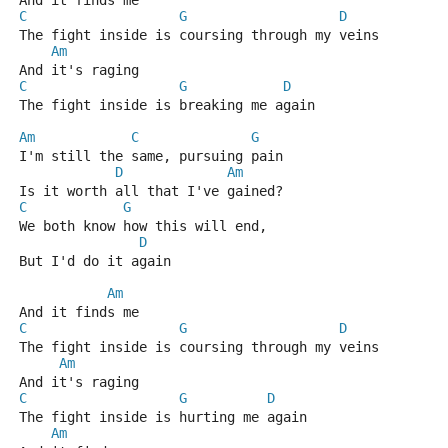
And it finds me
C
G
D
The fight inside is coursing through my veins
Am
And it's raging
C
G
D
The fight inside is breaking me again
Am
C
G
I'm still the same, pursuing pain
D
Am
Is it worth all that I've gained?
C
G
We both know how this will end,
D
But I'd do it again
Am
And it finds me
C
G
D
The fight inside is coursing through my veins
Am
And it's raging
C
G
D
The fight inside is hurting me again
Am