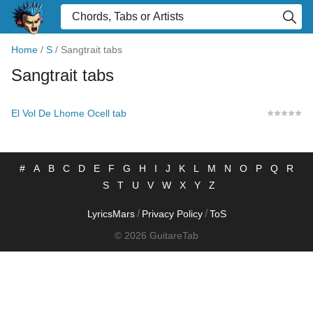
Home
/
S
/
Sangtrait tabs
Sangtrait tabs
El Vol De Lhome Ocell tab
#
A
B
C
D
E
F
G
H
I
J
K
L
M
N
O
P
Q
R
S
T
U
V
W
X
Y
Z
/
/
LyricsMars
Privacy Policy
ToS
© 2026 GuitareTab