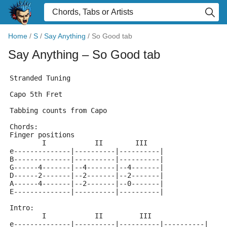
Home
/
S
/
Say Anything
/
So Good tab
Say Anything
– So Good tab
Stranded Tuning
Capo 5th Fret
Tabbing counts from Capo
Chords:
Finger positions
        I            II        III
e--------------|----------|----------|
B--------------|----------|----------|
G------4-------|--4-------|--4-------|
D------2-------|--2-------|--2-------|
A------4-------|--2-------|--0-------|
E--------------|----------|----------|
Intro:
        I            II         III
e--------------|----------|----------|----------|