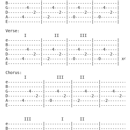
B--------------|----------|----------|----------|
G--------4-----|----4-----|----4-----|----4-----|
D-----------2--|-------2--|-------2--|-------2--|
A------4-------|--2-------|--0-------|--0-------|
E--------------|----------|----------|----------|
Verse:
        I            II         III
e--------------|----------|----------|----------|
B--------------|----------|----------|----------|
G--------4-----|----4-----|----4-----|----4-----|
D-----------2--|-------2--|-------2--|-------2--|
A------4-------|--2-------|--0-------|--0-------| x4
E--------------|----------|----------|----------|
Chorus:
        I             III       II
e---------------|-----------|-----------|------------
B---------------|-----------|-----------|------------
G---------4-----|-----4-----|-----4-----|-----4------
D------------2--|--------2--|--------2--|--------2---
A------4--------|--0--------|--2--------|--2--------2
E---------------|-----------|-----------|------------
        III             I       II
e---------------|-----------|-----------|------------
B---------------|-----------|-----------|------------