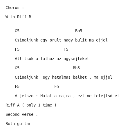
Chorus :
With Riff B
    G5                        Bb5
    Csinaljunk egy orult nagy bulit ma ejjel
    F5                   F5
    Allitsuk a falhoz az agysejteket
    G5                       Bb5
    Csinaljunk  egy hatalmas balhet , ma ejjel
    F5               F5
    A jelszo : Halal a majra , ezt ne felejtsd el
Riff A ( only 1 time )
Second verse :
Both guitar