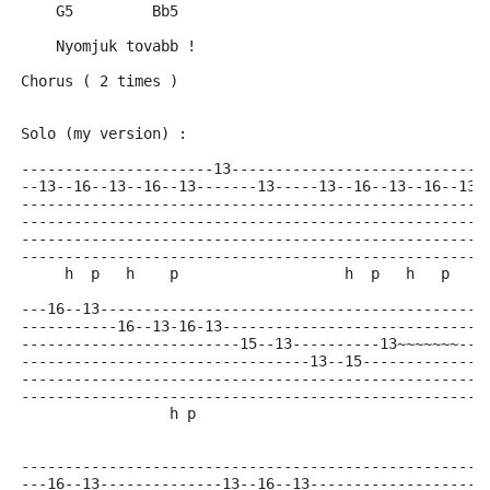
    G5         Bb5
    Nyomjuk tovabb !
Chorus ( 2 times )
Solo (my version) :
----------------------13-----------------------------
--13--16--13--16--13-------13-----13--16--13--16--13-
-----------------------------------------------------
-----------------------------------------------------
-----------------------------------------------------
-----------------------------------------------------
     h  p   h    p                   h  p   h   p    
---16--13--------------------------------------------
-----------16--13-16-13------------------------------
-------------------------15--13----------13~~~~~~~---
---------------------------------13--15--------------
-----------------------------------------------------
-----------------------------------------------------
                 h p                                 
-----------------------------------------------------
---16--13--------------13--16--13--------------------