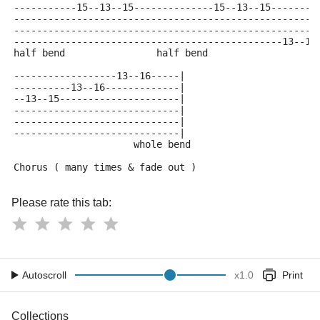
-----------15--13--15--------------15--13--15--------
-----------------------------------------------------
-----------------------------------------------------
-----------------------------------------------13--16
half bend                half bend
------------------13--16-----|
----------13--16-------------|
--13--15---------------------|
-----------------------------|
-----------------------------|
-----------------------------|
                     whole bend
Chorus ( many times & fade out )
Please rate this tab:
Autoscroll
x
1.0
Print
Collections