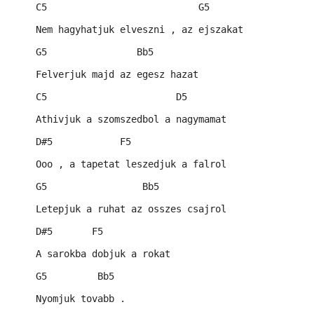
    C5                           G5
    Nem hagyhatjuk elveszni , az ejszakat
    G5                Bb5
    Felverjuk majd az egesz hazat
    C5                       D5
    Athivjuk a szomszedbol a nagymamat
    D#5            F5
    Ooo , a tapetat leszedjuk a falrol
    G5                 Bb5
    Letepjuk a ruhat az osszes csajrol
    D#5       F5
    A sarokba dobjuk a rokat
    G5         Bb5
    Nyomjuk tovabb .