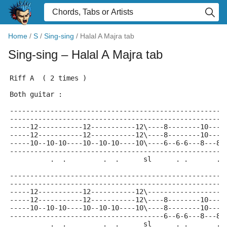
Home
/
S
/
Sing-sing
/
Halal A Majra tab
Sing-sing
– Halal A Majra tab
Riff A  ( 2 times )
Both guitar :
-----------------------------------------------------
-----------------------------------------------------
-----12-----------12-----------12\----8--------10----
-----12-----------12-----------12\----8--------10----
-----10--10-10----10--10-10----10\----6--6-6---8---8-
-----------------------------------------------------
          .  .         .  .      sl      . .       . 
-----------------------------------------------------
-----------------------------------------------------
-----12-----------12-----------12\-------------------
-----12-----------12-----------12\----8--------10----
-----10--10-10----10--10-10----10\----8--------10----
--------------------------------------6--6-6---8---8-
          .  .         .  .      sl      . .       . 