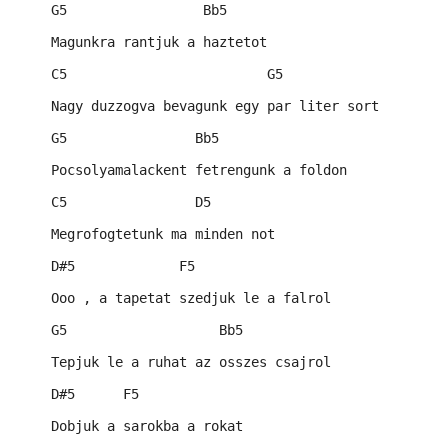
    G5                 Bb5
    Magunkra rantjuk a haztetot
    C5                         G5
    Nagy duzzogva bevagunk egy par liter sort
    G5                Bb5
    Pocsolyamalackent fetrengunk a foldon
    C5                D5
    Megrofogtetunk ma minden not
    D#5             F5
    Ooo , a tapetat szedjuk le a falrol
    G5                   Bb5
    Tepjuk le a ruhat az osszes csajrol
    D#5      F5
    Dobjuk a sarokba a rokat