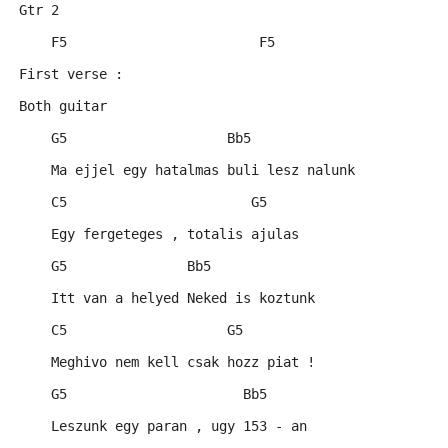
Gtr 2
    F5                        F5
First verse :
Both guitar
    G5                    Bb5
    Ma ejjel egy hatalmas buli lesz nalunk
    C5                       G5
    Egy fergeteges , totalis ajulas
    G5               Bb5
    Itt van a helyed Neked is koztunk
    C5                    G5
    Meghivo nem kell csak hozz piat !
    G5                      Bb5
    Leszunk egy paran , ugy 153 - an