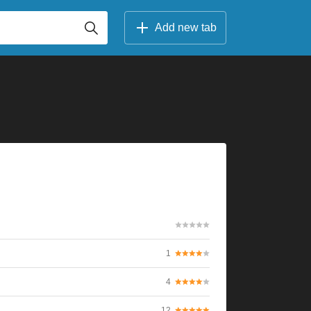
Add new tab
1
4
12