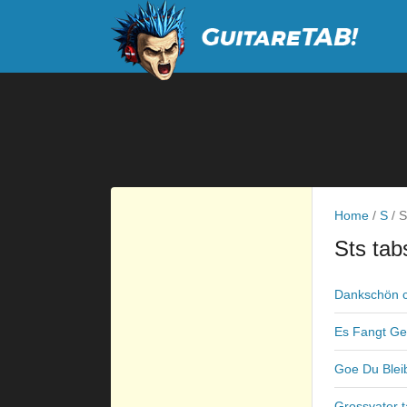
Home
/
S
/
S
Sts tab
Dankschön 
Es Fangt Ge
Goe Du Bleib
Grossvater 