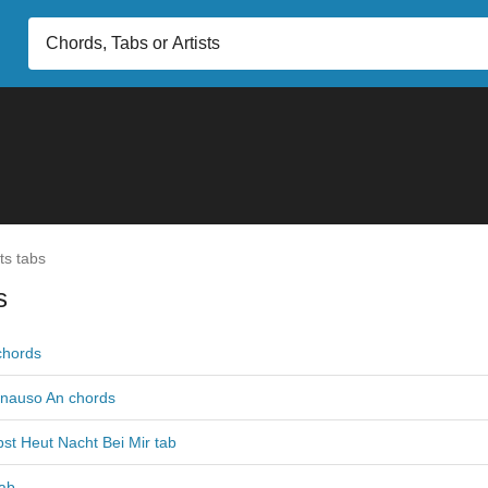
ts tabs
s
chords
nauso An chords
st Heut Nacht Bei Mir tab
tab