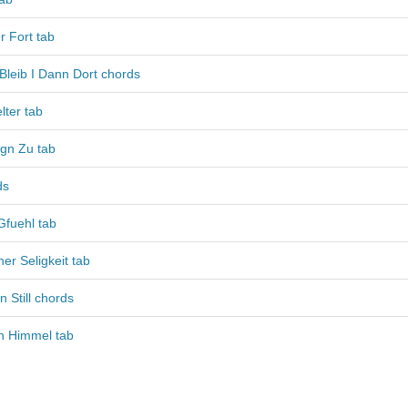
 Fort tab
Bleib I Dann Dort chords
lter tab
gn Zu tab
ds
Gfuehl tab
r Seligkeit tab
 Still chords
in Himmel tab