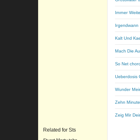
Immer Weiter
Irgendwann 
Kalt Und Kae
Mach Die Au
So Net chor
Ueberdosis 
Wunder Meine
Zehn Minuten
Zeig Mir De
Related for Sts