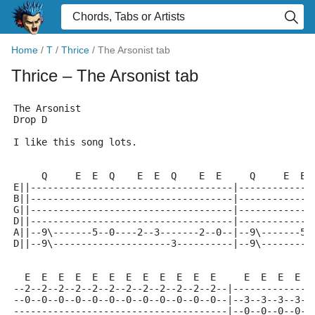
Home
/
T
/
Thrice
/
The Arsonist tab
Thrice
– The Arsonist tab
The Arsonist
Drop D
I like this song lots.
     Q     E  E  Q    E  E  Q    E  E     Q     E  E 
E||------------------------------------|-------------
B||------------------------------------|-------------
G||------------------------------------|-------------
D||------------------------------------|-------------
A||--9\-------5--0----2--3-------2--0--|--9\-------5-
D||--9\---------------------3----------|--9\---------
  E  E  E  E  E  E  E  E  E  E  E  E     E  E  E  E  
--2--2--2--2--2--2--2--2--2--2--2--2--|--------------
--0--0--0--0--0--0--0--0--0--0--0--0--|--3--3--3--3--
--------------------------------------|--0--0--0--0--