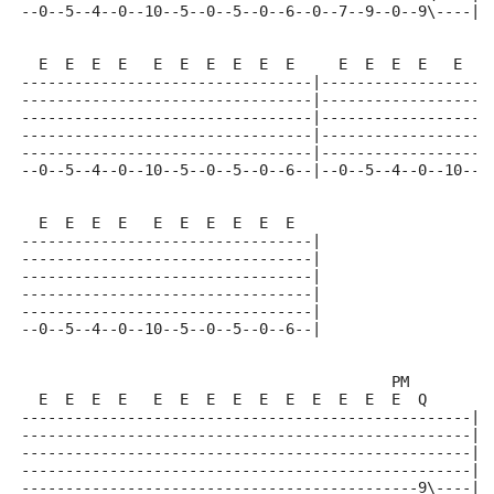
--0--5--4--0--10--5--0--5--0--6--0--7--9--0--9\----|
  E  E  E  E   E  E  E  E  E  E     E  E  E  E   E  E
---------------------------------|-------------------
---------------------------------|-------------------
---------------------------------|-------------------
---------------------------------|-------------------
---------------------------------|-------------------
--0--5--4--0--10--5--0--5--0--6--|--0--5--4--0--10--5
  E  E  E  E   E  E  E  E  E  E   
---------------------------------|
---------------------------------|
---------------------------------|
---------------------------------|
---------------------------------|
--0--5--4--0--10--5--0--5--0--6--|
                                          PM        
  E  E  E  E   E  E  E  E  E  E  E  E  E  E  Q      
---------------------------------------------------|
---------------------------------------------------|
---------------------------------------------------|
---------------------------------------------------|
---------------------------------------------9\----|