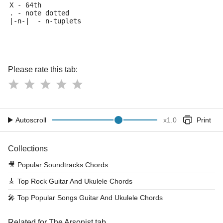
X - 64th
. - note dotted
|-n-|  - n-tuplets
Please rate this tab:
Autoscroll
x
1.0
Print
Collections
🎥
Popular Soundtracks Chords
🎸
Top Rock Guitar And Ukulele Chords
🎤
Top Popular Songs Guitar And Ukulele Chords
Related for The Arsonist tab