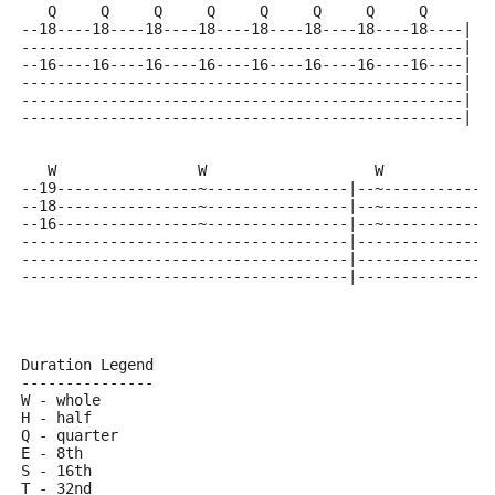
   Q     Q     Q     Q     Q     Q     Q     Q     
--18----18----18----18----18----18----18----18----|
--------------------------------------------------|
--16----16----16----16----16----16----16----16----|
--------------------------------------------------|
--------------------------------------------------|
--------------------------------------------------|
   W                W                   W            
--19----------------~----------------|--~------------
--18----------------~----------------|--~------------
--16----------------~----------------|--~------------
-------------------------------------|---------------
-------------------------------------|---------------
-------------------------------------|---------------
Duration Legend
---------------
W - whole
H - half
Q - quarter
E - 8th
S - 16th
T - 32nd