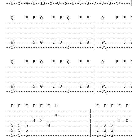
--0--5--4--0--10--5--0--5--0--6--0--7--9--0--9\----|
  Q     E  E  Q    E  E  Q    E  E     Q     E  E  Q 
------------------------------------|----------------
------------------------------------|----------------
------------------------------------|----------------
------------------------------------|----------------
--9\-------5--0----2--3-------2--0--|--9\-------5--0-
--9\---------------------3----------|--9\------------
  Q     E  E  Q    E  E  Q    E  E     Q     E  E  Q 
------------------------------------|----------------
------------------------------------|----------------
------------------------------------|----------------
------------------------------------|----------------
--9\-------5--0----2--3-------2--0--|--9\-------5--0-
--9\---------------------3----------|--9\------------
  E  E  E  E  E  E  H.               E  E  E  E  E  E
----------------------------------|------------------
--------------------3~------------|------------------
-----------4--2-------------------|-----------2--0---
--5--5--5--------0----------------|--2--2--2--------0
--5--5--5-------------------------|--2--2--2---------
--5--5--5-------------------------|--2--2--2---------