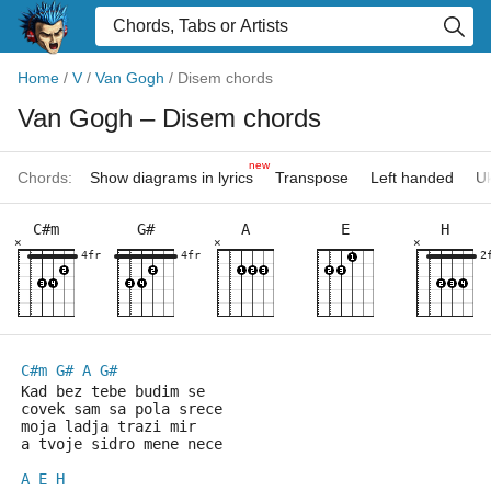
Home
/
V
/
Van Gogh
/
Disem chords
Van Gogh
– Disem chords
new
Chords:
Show diagrams in lyrics
Transpose
Left handed
Uk
C#m
G#
A
E
H
×
×
×
4fr
4fr
2
C#m
G#
A
G#
Kad bez tebe budim se
covek sam sa pola srece
moja ladja trazi mir
a tvoje sidro mene nece
A
E
H