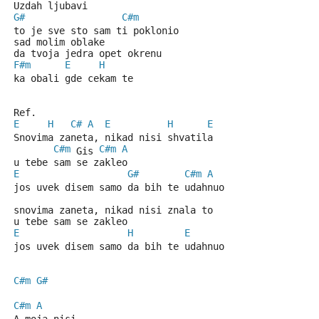
Uzdah ljubavi
G#
C#m
to je sve sto sam ti poklonio
sad molim oblake
da tvoja jedra opet okrenu
F#m
E
H
ka obali gde cekam te
Ref.
E
H
C#
A
E
H
E
Snovima zaneta, nikad nisi shvatila
C#m
C#m
A
 Gis 
u tebe sam se zakleo
E
G#
C#m
A
jos uvek disem samo da bih te udahnuo
snovima zaneta, nikad nisi znala to
u tebe sam se zakleo
E
H
E
jos uvek disem samo da bih te udahnuo
C#m
G#
C#m
A