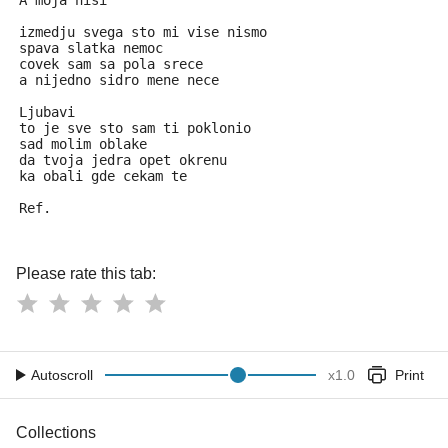
A moja nisi
izmedju svega sto mi vise nismo
spava slatka nemoc
covek sam sa pola srece
a nijedno sidro mene nece
Ljubavi
to je sve sto sam ti poklonio
sad molim oblake
da tvoja jedra opet okrenu
ka obali gde cekam te
Ref.
Please rate this tab:
Autoscroll
x
1.0
Print
Collections