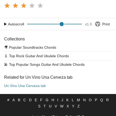
Autoscroll
x
1.0
Print
Collections
🎥
Popular Soundtracks Chords
🎸
Top Rock Guitar And Ukulele Chords
🎤
Top Popular Songs Guitar And Ukulele Chords
Related for Un Vino Una Cerveza tab
Un Vino Una Cerveza tab
#
A
B
C
D
E
F
G
H
I
J
K
L
M
N
O
P
Q
R
S
T
U
V
W
X
Y
Z