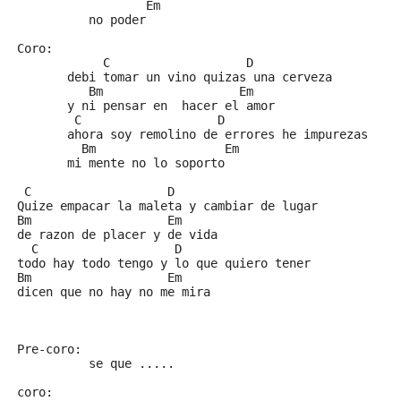
                  Em
          no poder
Coro:
            C                   D
       debi tomar un vino quizas una cerveza
          Bm                   Em
       y ni pensar en  hacer el amor
        C                   D
       ahora soy remolino de errores he impurezas
         Bm                  Em
       mi mente no lo soporto 
 C                   D
Quize empacar la maleta y cambiar de lugar 
Bm                   Em
de razon de placer y de vida 
  C                   D
todo hay todo tengo y lo que quiero tener
Bm                   Em
dicen que no hay no me mira
Pre-coro:
          se que .....
coro: