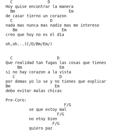
  C               D
Hoy quise encontrar la manera
  Bm                       Em
de casar tierno un corazon
  C                D
nada mas nunca mas nadie mas me intereso 
   Bm                   Em
creo que hoy no es el dia
oh,oh...(C/D/Bm/Em/)
  C                   D
Que realidad tan fugas las cosas que tienes
     Bm                Em
si no hay corazon a la vista
   C                   D
por demas yo lo se y no tienes que explicar
Bm                   Em
debo evitar malas chicas
Pre-Coro:
                         F/G
          se que estoy mal
                      F/G
          no etoy bien
                    F/G
          quiero paz