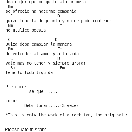
Una mujer que me gusto ala primera
 Bm                   Em
se ofrecio ha hacerme compania
  C                   D
quize tenerla de pronto y no me pude contener 
 Bm                   Em
no utulice poesia
 C                   D
Quiza deba cambiar la manera 
 Bm                   Em
de entender al amor y a la vida
  C                   D
vale mas no tener y siempre a?orar
  Bm                   Em
tenerlo todo liquida
Pre-coro:
          se que .....
coro:
        Debi tomar.....(3 veces)
*This is only the work of a rock fan, the original so
Please rate this tab: