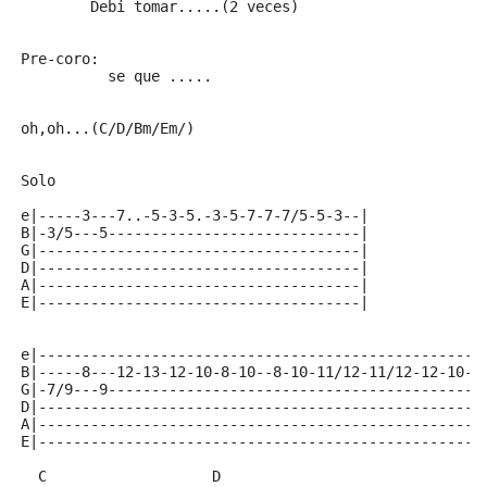
        Debi tomar.....(2 veces)
Pre-coro:
          se que .....
oh,oh...(C/D/Bm/Em/)
Solo
e|-----3---7..-5-3-5.-3-5-7-7-7/5-5-3--|  
B|-3/5---5-----------------------------|
G|-------------------------------------|  
D|-------------------------------------|  
A|-------------------------------------|
E|-------------------------------------|
e|---------------------------------------------------
B|-----8---12-13-12-10-8-10--8-10-11/12-11/12-12-10-1
G|-7/9---9-------------------------------------------
D|---------------------------------------------------
A|---------------------------------------------------
E|---------------------------------------------------
  C                   D