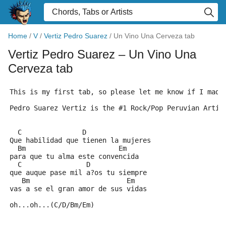
Home
/
V
/
Vertiz Pedro Suarez
/
Un Vino Una Cerveza tab
Vertiz Pedro Suarez
– Un Vino Una
Cerveza tab
This is my first tab, so please let me know if I made
Pedro Suarez Vertiz is the #1 Rock/Pop Peruvian Artis
  C               D
Que habilidad que tienen la mujeres 
  Bm                       Em
para que tu alma este convencida 
  C                D
que auque pase mil a?os tu siempre 
   Bm                        Em
vas a se el gran amor de sus vidas
oh...oh...(C/D/Bm/Em)