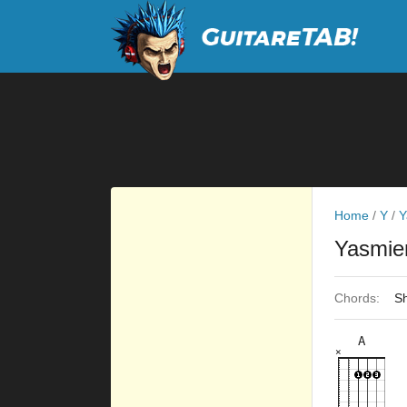
Home
/
Y
/
Y
Yasmie
Chords:
Sh
A
×
×
×
×
×
5fr
3fr