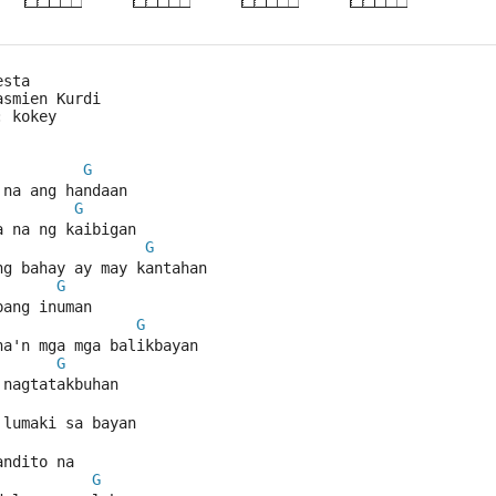
esta
asmien Kurdi
: kokey
G
 na ang handaan
G
a na ng kaibigan
G
ng bahay ay may kantahan
G
pang inuman
G
na'n mga mga balikbayan
G
 nagtatakbuhan
 lumaki sa bayan
andito na
G