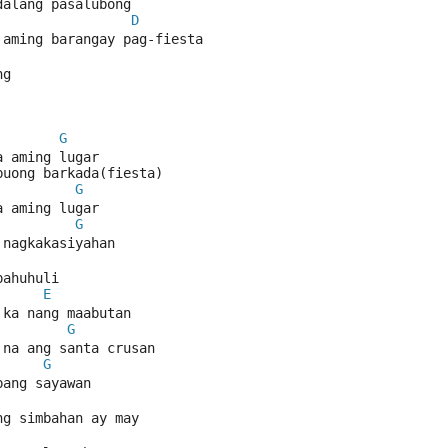
dalang pasalubong
D
 aming barangay pag-fiesta
ng
G
a aming lugar
buong barkada(fiesta)
G
a aming lugar
G
 nagkakasiyahan
pahuhuli
E
 ka nang maabutan
G
 na ang santa crusan
G
pang sayawan
ng simbahan ay may 