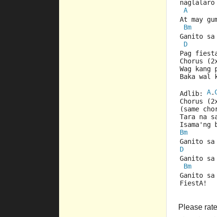
naglalaro
A
At may gu
Bm
Ganito sa
D
Pag fiest
Chorus (2
Wag kang 
Baka wal 
A
Adlib: 
-
Chorus (2
(same cho
Tara na s
Isama'ng 
Bm
Ganito sa
D
Ganito sa
Bm
Ganito sa
FiestA!
Please rate 