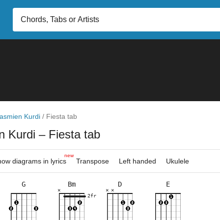
asmien Kurdi
/
Fiesta tab
n Kurdi
– Fiesta tab
new
ow diagrams in lyrics
Transpose
Left handed
Ukulele
G
Bm
D
E
×
×
×
×
×
×
×
×
×
×
×
×
×
×
×
×
×
2fr
10fr
2fr
5fr
9fr
7fr
5fr
2fr
7fr
3fr
5fr