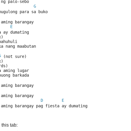
 ng palo-sebo
G
mugulong para sa buko
 aming barangay 
E
a ay dumating
x)
pahuhuli
ka nang maabutan
G
 (not sure)
x)
rds)
a aming lugar
buong barkada
 aming barangay
 aming barangay
D
E
 aming barangay pag fiesta ay dumating 
this tab: