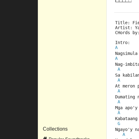
Title: Fi
Artist: Y
CHords by
Intro:
A
Nagsimula
A
Nag-imbit
A
Sa kabila
A
At meron 
A
Dumating 
A
Mga apo'y
A
Kabataang
G
Collections
Ngayo'y n
A