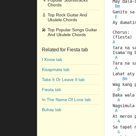
🎥
Popular Soundtracks
May dala-
Chords
Bm
Ganito sa
🎸
Top Rock Guitar And
E
Ukulele Chords
Ay dumati
🎤
Top Popular Songs Guitar
Chorus:
And Ukulele Chords
(fiesta)
A
tara na s
Related for Fiesta tab
Isama'ng 
A
I Know tab
Tara na s
A
Kisapmata tab
Lahat aty
Bm
Take It Or Leave It tab
Wag kang 
D
Fiesta tab
Baka wala
In The Name Of Love tab
A
Nagsimula
Buhay tab
A
At meron 
A
Sa tapat 
G