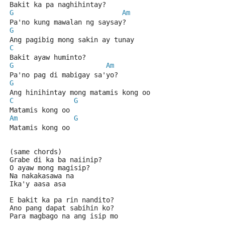
Bakit ka pa naghihintay?
G
Am
Pa'no kung mawalan ng saysay?
G
Ang pagibig mong sakin ay tunay
C
Bakit ayaw huminto?
G
Am
Pa'no pag di mabigay sa'yo?
G
Ang hinihintay mong matamis kong oo
C
G
Matamis kong oo
Am
G
Matamis kong oo
(same chords)
Grabe di ka ba naiinip?
O ayaw mong magisip?
Na nakakasawa na
Ika'y aasa asa
E bakit ka pa rin nandito?
Ano pang dapat sabihin ko?
Para magbago na ang isip mo