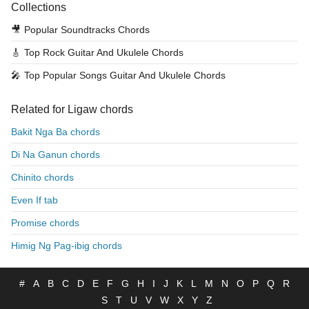
Collections
🎥
Popular Soundtracks Chords
🎸
Top Rock Guitar And Ukulele Chords
🎤
Top Popular Songs Guitar And Ukulele Chords
Related for Ligaw chords
Bakit Nga Ba chords
Di Na Ganun chords
Chinito chords
Even If tab
Promise chords
Himig Ng Pag-ibig chords
#
A
B
C
D
E
F
G
H
I
J
K
L
M
N
O
P
Q
R
S
T
U
V
W
X
Y
Z