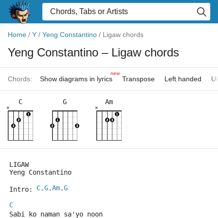
Home
/
Y
/
Yeng Constantino
/
Ligaw chords
Yeng Constantino
– Ligaw chords
new
Chords:
Show diagrams in lyrics
Transpose
Left handed
Uk
C
G
Am
×
×
LIGAW
Yeng Constantino
C
G
Am
G
Intro: 
-
-
-
C
Sabi ko naman sa'yo noon