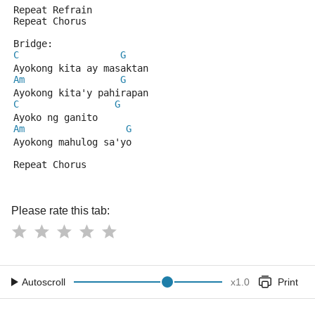
Repeat Refrain 
Repeat Chorus
Bridge:
C
G
Ayokong kita ay masaktan
Am
G
Ayokong kita'y pahirapan
C
G
Ayoko ng ganito
Am
G
Ayokong mahulog sa'yo
Repeat Chorus
Please rate this tab:
Autoscroll
x
1.0
Print