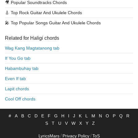
🎥
Popular Soundtracks Chords
🎸
Top Rock Guitar And Ukulele Chords
🎤
Top Popular Songs Guitar And Ukulele Chords
Related for Haligi chords
Wag Kang Magtatanong tab
If You Go tab
Habambuhay tab
Even If tab
Lapit chords
Cool Off chords
#
A
B
C
D
E
F
G
H
I
J
K
L
M
N
O
P
Q
R
S
T
U
V
W
X
Y
Z
/
/
LyricsMars
Privacy Policy
ToS