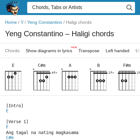
Home
/
Y
/
Yeng Constantino
/
Haligi chords
Yeng Constantino
– Haligi chords
new
Chords:
Show diagrams in lyrics
Transpose
Left handed
Uk
E
C#m
A
B
F#m
×
×
×
4fr
2fr
2
[Intro]
E
[Verse 1]
E
Ang tagal na nating magkasama
C#m