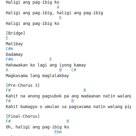
Haligi ang pag-ibig ko
A
Haligi ang pag-ibig, haligi ang pag-ibig
E
Haligi ang pag-ibig ko
[Bridge]
E
Matibay
C#m
Dadamay
F#m
E
Hahawakan ko lagi ang iyong kamay
A
B
C#
Magkasama lang maglalakbay
[Pre-Chorus 3]
F#
B
Kahit na anong pagsubok pa ang madaanan natin walang 
F#
B
Kahit bumagyo o umulan sa pagsasama natin walang pipi
[Final-Chorus]
F#
B
Oh, haligi ang pag-ibig ko
Ebm