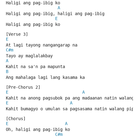
Haligi ang pag-ibig ko
A
Haligi ang pag-ibig, haligi ang pag-ibig
E
Haligi ang pag-ibig ko
[Verse 3]
E
At lagi tayong nangangarap na
C#m
Tayo ay maglalakbay
A
Kahit na sa'n pa mapunta
B
Ang mahalaga lagi lang kasama ka
[Pre-Chorus 2]
E
A
Kahit na anong pagsubok pa ang madaanan natin walang 
E
A
Kahit bumagyo o umulan sa pagsasama natin walang pipi
[Chorus]
E
A
Oh, haligi ang pag-ibig ko
C#m