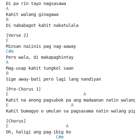
Di pa rin tayo nagsasawa
A
Kahit walang ginagawa
B
Di nababagot kahit nakatulala
[Verse 2]
E
Minsan naiinis pag nag-aaway
C#m
Pero wala, di makapaghintay
A
Mag-usap kahit tungkol saan
B
Sige away-bati pero lagi lang nandiyan
[Pre-Chorus 1]
E
A
Kahit na anong pagsubok pa ang madaanan natin walang 
E
A
Kahit bumagyo o umulan sa pagsasama natin walang pipi
[Chorus]
E
A
Oh, haligi ang pag-ibig ko
C#m