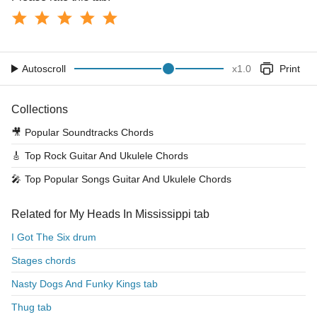
Autoscroll
x
1.0
Print
Collections
🎥
Popular Soundtracks Chords
🎸
Top Rock Guitar And Ukulele Chords
🎤
Top Popular Songs Guitar And Ukulele Chords
Related for My Heads In Mississippi tab
I Got The Six drum
Stages chords
Nasty Dogs And Funky Kings tab
Thug tab