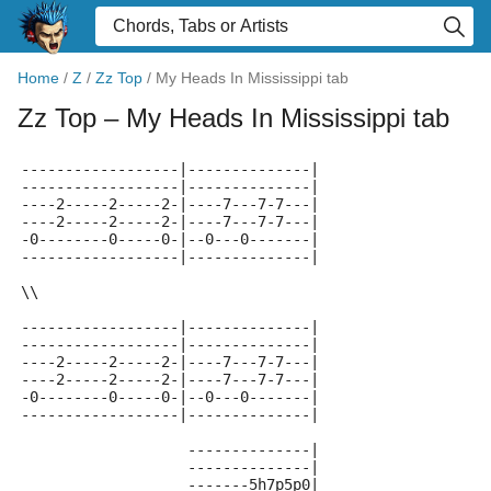
Home
/
Z
/
Zz Top
/
My Heads In Mississippi tab
Zz Top
– My Heads In Mississippi tab
------------------|--------------|
------------------|--------------|
----2-----2-----2-|----7---7-7---|
----2-----2-----2-|----7---7-7---|
-0--------0-----0-|--0---0-------|
------------------|--------------|
\\
------------------|--------------|
------------------|--------------|
----2-----2-----2-|----7---7-7---|
----2-----2-----2-|----7---7-7---|
-0--------0-----0-|--0---0-------|
------------------|--------------|
                   --------------|
                   --------------|
                   -------5h7p5p0|