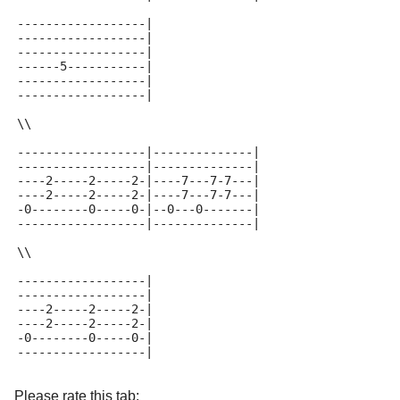
------------------|
------------------|
------------------|
------5-----------|
------------------|
------------------|
\\
------------------|--------------|
------------------|--------------|
----2-----2-----2-|----7---7-7---|
----2-----2-----2-|----7---7-7---|
-0--------0-----0-|--0---0-------|
------------------|--------------|
\\
------------------|
------------------|
----2-----2-----2-|
----2-----2-----2-|
-0--------0-----0-|
------------------|
Please rate this tab: