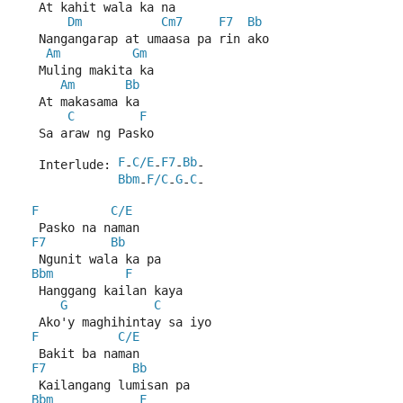
   At kahit wala ka na
Dm
Cm7
F7
Bb
   Nangangarap at umaasa pa rin ako
Am
Gm
   Muling makita ka
Am
Bb
   At makasama ka
C
F
   Sa araw ng Pasko
F
C/E
F7
Bb
   Interlude: 
-
-
-
-
Bbm
F/C
G
C
-
-
-
-
F
C/E
   Pasko na naman
F7
Bb
   Ngunit wala ka pa
Bbm
F
   Hanggang kailan kaya
G
C
   Ako'y maghihintay sa iyo
F
C/E
   Bakit ba naman
F7
Bb
   Kailangang lumisan pa
Bbm
F