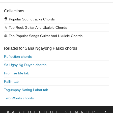
Collections
🎥
Popular Soundtracks Chords
🎸
Top Rock Guitar And Ukulele Chords
🎤
Top Popular Songs Guitar And Ukulele Chords
Related for Sana Ngayong Pasko chords
Reflection chords
Sa Ugoy Ng Duyan chords
Promise Me tab
Fallin tab
Tagumpay Nating Lahat tab
Two Words chords
#
A
B
C
D
E
F
G
H
I
J
K
L
M
N
O
P
Q
R