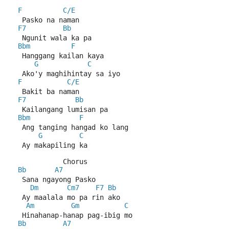
F
C/E
   Pasko na naman
F7
Bb
   Ngunit wala ka pa
Bbm
F
   Hanggang kailan kaya
G
C
   Ako'y maghihintay sa iyo
F
C/E
   Bakit ba naman
F7
Bb
   Kailangang lumisan pa
Bbm
F
   Ang tanging hangad ko lang
G
C
   Ay makapiling ka
             Chorus
Bb
A7
   Sana ngayong Pasko
Dm
Cm7
F7
Bb
   Ay maalala mo pa rin ako
Am
Gm
C
   Hinahanap-hanap pag-ibig mo
Bb
A7