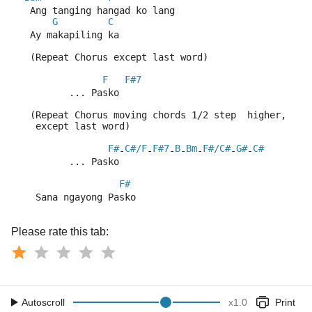
   Ang tanging hangad ko lang
G
C
   Ay makapiling ka
   (Repeat Chorus except last word)
F
F#7
          ... Pasko
   (Repeat Chorus moving chords 1/2 step 
 higher,
    except last word)
F#
C#/F
F#7
B
Bm
F#/C#
G#
C#
-
-
-
-
-
-
-
          ... Pasko
F#
    Sana ngayong Pasko
Please rate this tab:
Autoscroll
x
1.0
Print