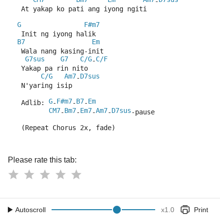
-
   At yakap ko pati ang iyong ngiti
G
F#m7
   Init ng iyong halik
B7
Em
   Wala nang kasing-init
G7sus
G7
C/G
C/F
-
   Yakap pa rin nito
C/G
Am7
D7sus
-
   N'yaring isip
G
F#m7
B7
Em
   Adlib: 
-
-
-
CM7
Bm7
Em7
Am7
D7sus
-
-
-
-
-pause
   (Repeat Chorus 2x, fade)
Please rate this tab:
Autoscroll
x
1.0
Print