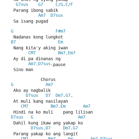
G7sus
G7
C/G
C/F
-
   Parang ibong sabik
Am7
D7sus
   Sa isang pugad
G
F#m7
   Nadanas kong lungkot
B7
Em
   Nang kita'y aking iwan
CM7
Bm7
Em7
-
   Ay di pa dinanas ng
Am7
D7sus
-
-pause
   Sino man
              Chorus
G
Am7
   Ako ay nagbalik
D7sus
D7
Dm7
G7
-
-
   At muli kang nasilayan
CM7
Bm7
Em
Am7
-
   Hindi na ko muli    pang lilisan
D7sus
G
Am7
   Dahil kung ikaw ang yakap ko
D7sus
D7
Dm7
G7
-
-
   Parang yakap ko ang langit
CM7
Bm7
Em
Am7
D7sus