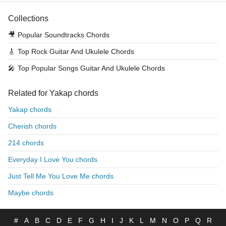
Collections
🎥
Popular Soundtracks Chords
🎸
Top Rock Guitar And Ukulele Chords
🎤
Top Popular Songs Guitar And Ukulele Chords
Related for Yakap chords
Yakap chords
Cherish chords
214 chords
Everyday I Love You chords
Just Tell Me You Love Me chords
Maybe chords
#
A
B
C
D
E
F
G
H
I
J
K
L
M
N
O
P
Q
R