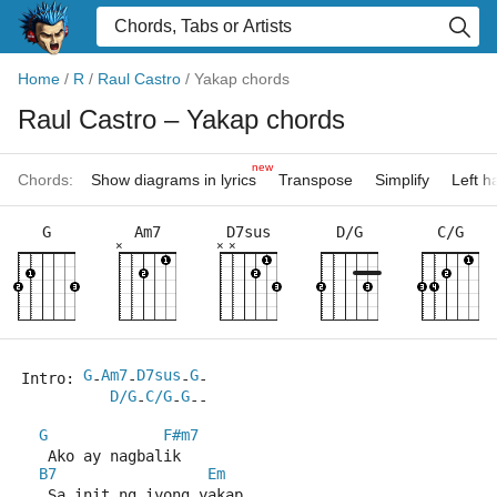
Home
/
R
/
Raul Castro
/
Yakap chords
Raul Castro
– Yakap chords
new
Chords:
Show diagrams in lyrics
Transpose
Simplify
Left 
G
Am7
D7sus
D/G
C/G
×
×
×
G
Am7
D7sus
G
Intro: 
-
-
-
-
D/G
C/G
G
-
-
--
G
F#m7
   Ako ay nagbalik
B7
Em
   Sa init ng iyong yakap